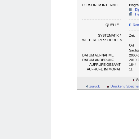
PERSON IM INTERNET
Biogra
Di
He
QUELLE
Renk
SYSTEMATIK /
Zeit
WEITERE RESSOURCEN
Ort
Sachg
DATUM AUFNAHME
2003-
DATUM ÄNDERUNG
2010-
AUFRUFE GESAMT
1644
AUFRUFE IM MONAT
11
Se
zurück |
Drucken / Speiche