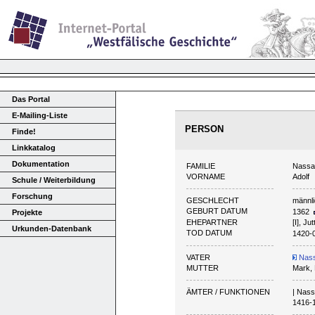
Das Portal
E-Mailing-Liste
PERSON
Finde!
Linkkatalog
Dokumentation
FAMILIE
Nassau
VORNAME
Adolf
Schule / Weiterbildung
Forschung
GESCHLECHT
männl
GEBURT DATUM
1362
Projekte
EHEPARTNER
[I], J
Urkunden-Datenbank
TOD DATUM
1420-
VATER
Nassa
MUTTER
Mark, 
ÄMTER / FUNKTIONEN
| Nass
1416-1