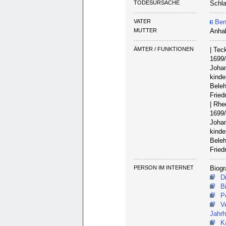
TODESURSACHE
Schla
VATER
Bent
MUTTER
Anha
ÄMTER / FUNKTIONEN
| Tec
1699/
Johan
kinde
Beleh
Fried
| Rhe
1699/
Johan
kinde
Beleh
Fried
PERSON IM INTERNET
Biogr
D
B
P
V
Jahrh
K