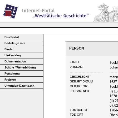
Das Portal
E-Mailing-Liste
PERSON
Finde!
Linkkatalog
Dokumentation
FAMILIE
Teck
VORNAME
Johan
Schule / Weiterbildung
Forschung
GESCHLECHT
männ
Projekte
GEBURT DATUM
1637
Urkunden-Datenbank
GEBURT ORT
Teckl
EHEPARTNER
(I) 1
1678
(II) 
07.02
TOD DATUM
1704
TOD ORT
Rhed