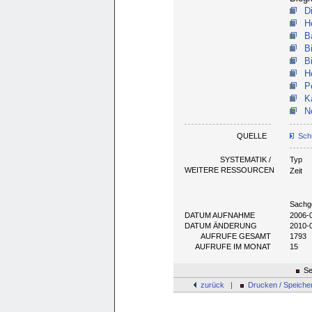
D
H
B
B
B
H
P
K
N
QUELLE
Schu
SYSTEMATIK /
Typ
WEITERE RESSOURCEN
Zeit
Sachg
DATUM AUFNAHME
2006-
DATUM ÄNDERUNG
2010-
AUFRUFE GESAMT
1793
AUFRUFE IM MONAT
15
Se
zurück |
Drucken / Speiche