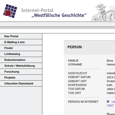
Das Portal
E-Mailing-Liste
PERSON
Finde!
Linkkatalog
Dokumentation
FAMILIE
Bone
VORNAME
Heinri
Schule / Weiterbildung
Forschung
GESCHLECHT
männl
GEBURT DATUM
1813-
Projekte
GEBURT ORT
Drols
Urkunden-Datenbank
KONFESSION
kath.
TOD DATUM
1893-
TOD ORT
Hatten
PERSON IM INTERNET
Li
1950"
Biogr