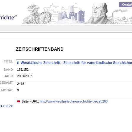
ZEITSCHRIFTENBAND
TITEL
Westfälische Zeitschrift - Zeitschrift für vaterländische Geschich
BAND
151/152
JAHR
2001/2002
GESAMT
2415
M MONAT
9
Seiten-URL:
http://www.westfaelische-geschichte.de/zsb266
zurück