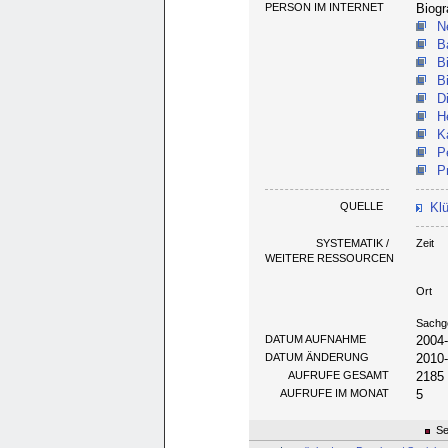
PERSON IM INTERNET
Biogr
N
B
B
B
D
H
K
P
P
QUELLE
Klü
SYSTEMATIK /
Zeit
WEITERE RESSOURCEN
Ort
Sachg
DATUM AUFNAHME
2004
DATUM ÄNDERUNG
2010
AUFRUFE GESAMT
2185
AUFRUFE IM MONAT
5
Se