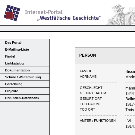
Das Portal
E-Mailing-Liste
PERSON
Finde!
Linkkatalog
Dokumentation
FAMILIE
Bissi
VORNAME
Morit
Schule / Weiterbildung
Forschung
GESCHLECHT
männ
Projekte
GEBURT DATUM
1844
Urkunden-Datenbank
GEBURT ORT
Bellm
TOD DATUM
1917
TOD ORT
Trois
ÄMTER / FUNKTIONEN
| VII
1914: