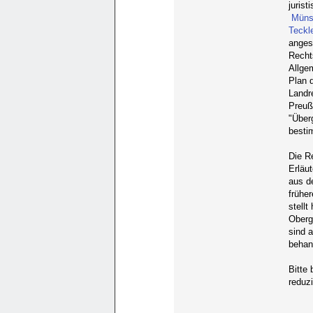
juris
Müns
Teckl
angesi
Recht
Allge
Plan 
Landr
Preuß
"Über
besti
Die R
Erläu
aus d
früher
stell
Oberg
sind 
behan
Bitte 
reduzi