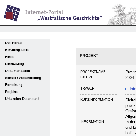
Das Portal
E-Mailing-Liste
PROJEKT
Finde!
Linkkatalog
Dokumentation
PROJEKTNAME
Provi
LAUFZEIT
2004
Schule / Weiterbildung
Forschung
TRÄGER
Int
Projekte
Urkunden-Datenbank
KURZINFORMATION
Digit
publi
Grafs
Allge
INFORMATION
In de
und L
hat",