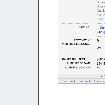
Hinwe
Über 
Quell
o.a. 
Liste
s
QUELLE
Sch
Oberg
SYSTEMATIK /
Typ
WEITERE RESSOURCEN
Ort
DATUM AUFNAHME
2004-
AUFRUFE GESAMT
1444
AUFRUFE IM MONAT
89
S
zurück |
Drucken / Speiche