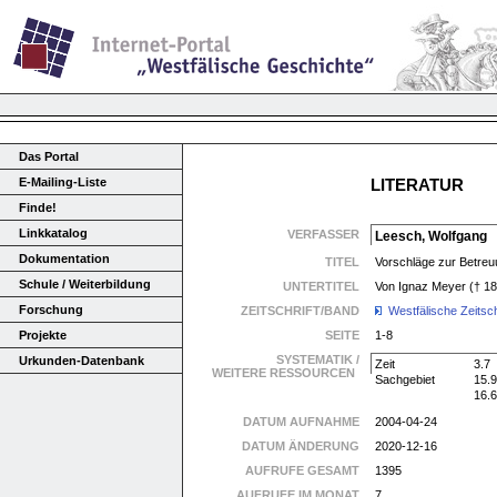
Das Portal
E-Mailing-Liste
LITERATUR
Finde!
Linkkatalog
VERFASSER
Leesch, Wolfgang
Dokumentation
TITEL
Vorschläge zur Betreu
Schule / Weiterbildung
UNTERTITEL
Von Ignaz Meyer († 1
Forschung
ZEITSCHRIFT/BAND
Westfälische Zeitsc
Projekte
SEITE
1-8
SYSTEMATIK /
Urkunden-Datenbank
Zeit
3.7
WEITERE RESSOURCEN
Sachgebiet
15.9
16.6
DATUM AUFNAHME
2004-04-24
DATUM ÄNDERUNG
2020-12-16
AUFRUFE GESAMT
1395
AUFRUFE IM MONAT
7