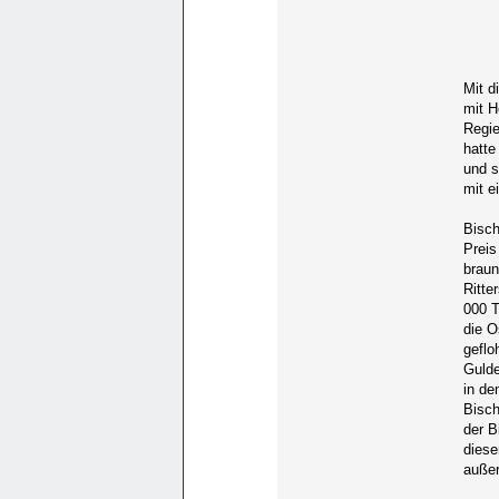
Mit d
mit H
Regie
hatte
und s
mit e
Bisch
Preis
braun
Ritte
000 T
die O
geflo
Gulde
in de
Bisch
der B
diese
außer