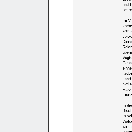
und H
beson
Im Vo
vorhe
war w
verwa
Diens
Rolan
übern
Vogte
Gehal
einhe
festz
Lands
Notla
Räten
Franz
In di
Bisch
In se
Wald
wirft
guten