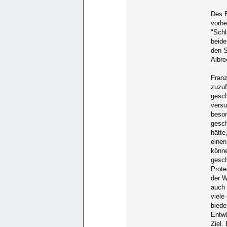
Des B
vorhe
"Schl
beide
den S
Albre
Franz
zuzuf
gesch
versu
beson
gesch
hätte
einen
könne
gesch
Prote
der W
auch 
viele
biede
Entwü
Ziel.