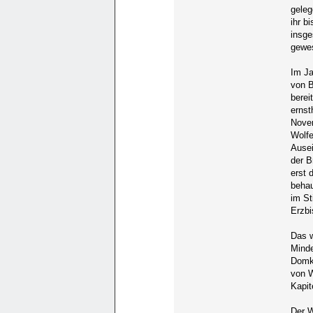
geleg
ihr b
insge
gewe
Im Ja
von 
berei
ernst
Novem
Wolfe
Ausei
der B
erst 
behau
im St
Erzbi
Das w
Minde
Domka
von W
Kapit
Der W