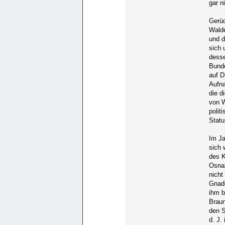
gar n
Gerüc
Walde
und d
sich 
desse
Bunde
auf D
Aufna
die d
von W
polit
Statu
Im Ja
sich 
des K
Osnab
nicht
Gnad
ihm b
Braun
den S
d. J.