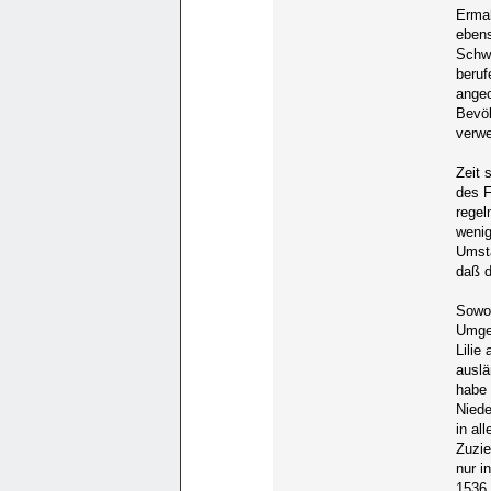
Ermah
ebens
Schwi
beruf
angeo
Bevöl
verwe
Zeit 
des 
regel
weni
Umstä
daß d
Sowoh
Umgeb
Lilie
auslä
habe 
Niede
in al
Zuzie
nur i
1536 