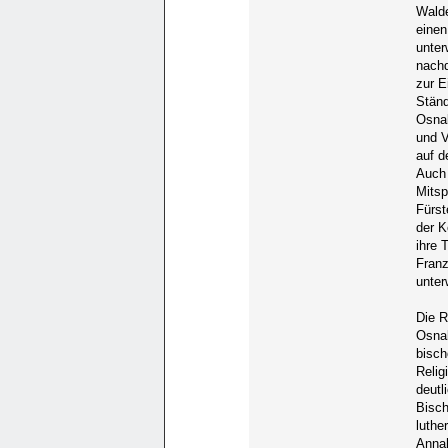
Walde
einen
unter
nachd
zur E
Ständ
Osnab
und V
auf d
Auch 
Mitsp
Fürst
der K
ihre 
Franz
unter
Die R
Osnab
bisch
Relig
deutl
Bisch
luthe
Annah