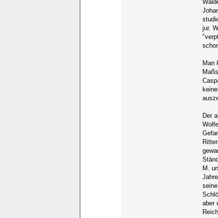
Walde
Johan
studi
jur. 
"verp
schon
Man k
Maßst
Caspa
keine
ausze
Der a
Wolfe
Gefan
Ritte
gewan
Ständ
M. un
Jahre
seine
Schl
aber 
Reich