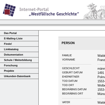
Das Portal
E-Mailing-Liste
PERSON
Finde!
Linkkatalog
Dokumentation
FAMILIE
Wald
VORNAME
Fran
Schule / Weiterbildung
Forschung
GESCHLECHT
männ
Projekte
GEBURT DATUM
1491
Urkunden-Datenbank
EHEPARTNER
Polma
TOD DATUM
1553
TOD ORT
Wolb
BEGRÄBNIS DATUM
1553
BEGRÄBNIS ORT
Müns
VATER
Walde