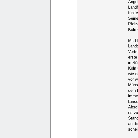
Angel
Landf
fühlt
Seine
Pfalz
Köln 
Mit H
Landg
Vertr
erste
in Sü
Köln 
wie d
vor w
Münst
dem K
immer
Einse
Absc
es vo
Ständ
an di
schei