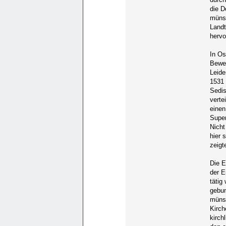
die D
münst
Landt
hervo
In Os
Beweg
Leide
1531 
Sedis
verte
einen
Super
Nicht
hier 
zeigt
Die E
der E
tätig
gebun
münst
Kirch
kirch