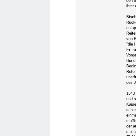
den e
ihrer
Bisch
Rücke
entsp
Reite
von B
"die 
Er tr
Vorge
Bund 
Bedin
Refor
unerf
des J
1543 
und s
Kaise
schie
einma
mußte
der a
stell