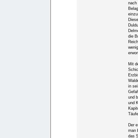
nach 
Belag
einzu
Diese
Duldu
Delme
die B
Reich
wenig
erwor
Mit d
Schic
Erzbi
Walde
in se
Gefah
und b
und K
Kapit
Täufe
Der e
man b
das S