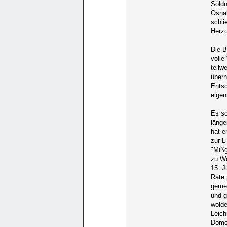
Söldn
Osnab
schli
Herzo
Die B
volle
teilw
übern
Entsc
eigen
Es sc
länge
hat e
zur L
"Mißg
zu Wo
15. J
Räte 
gemey
und g
wolde
Leich
Domch