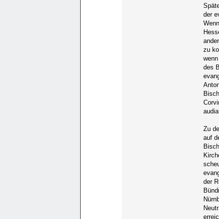
Späte
der e
Wenn 
Hesse
ander
zu ko
wenn 
des B
evang
Anto
Bisch
Corvi
audia
Zu de
auf d
Bisch
Kirch
scheu
evang
der R
Bündn
Nürnb
Neutr
errei