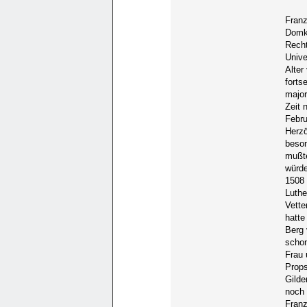
Franz
Domka
Recht
Unive
Alter
forts
major
Zeit 
Febru
Herzö
beson
mußte
würde
1508 
Luthe
Vette
hatte
Berg 
schon
Frau 
Props
Gilde
noch 
Franz