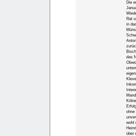
Die e
Janu
Wiede
Rat u
in da
Münst
Schwi
Anton
zurüc
Bisch
das N
Obwoh
unter
eigen
Kleve
Inkom
Inter
Manda
Kölne
Erfol
ohne 
unver
wohl 
Heinr
über 