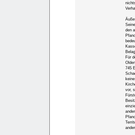
nicht
Verha
Äußer
Seine
den a
Pfand
bedeu
Kasse
Belag
Für d
Olden
745 
Schad
keine
Kirch
vor, 
Fürst
Besit
einzi
ander
Pfand
Terri
ander