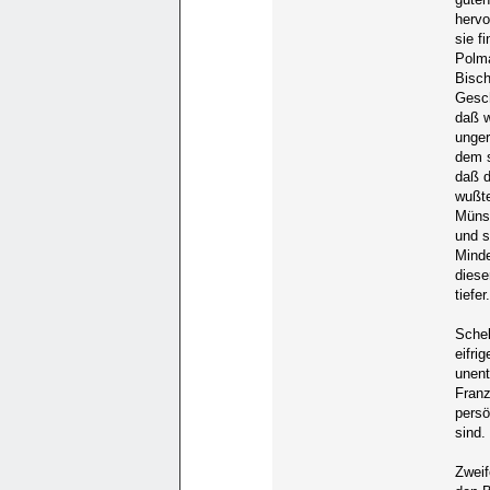
hervo
sie f
Polma
Bisch
Gesch
daß w
unger
dem s
daß d
wußt
Münst
und s
Minde
diese
tiefer
Schel
eifri
unent
Franz
persö
sind.
Zweif