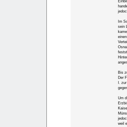
Einbi
hande
jedoc
Im So
sein 
kamen
einen
Verte
Osnab
fests
Hint
anges
Bis z
Der F
I. zu
gegen
Um di
Erzbi
Kaise
Münst
jedoc
weil 