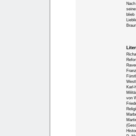
Nach 
seine
blieb
Liebl
Braun
Lite
Richa
Refor
Raven
Franz
Fürst
Westf
Karl-
Milit
von W
Fried
Relig
Marb
Marti
(Gesc
Histo