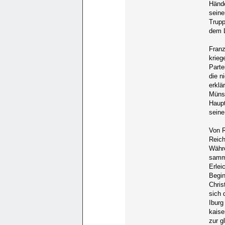
Hände
seine
Trupp
dem 
Franz
krieg
Parte
die n
erklä
Münst
Haupt
seine
Von R
Reich
Währ
samme
Erlei
Begin
Chris
sich 
Iburg
kaise
zur g