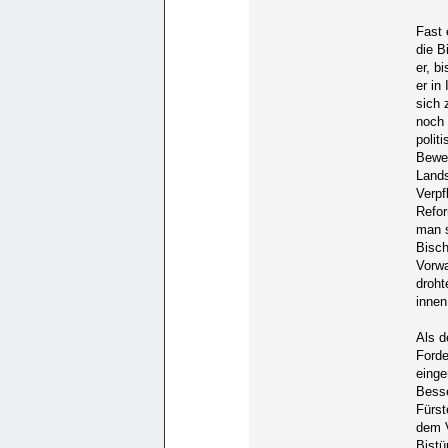
Fast 
die B
er, b
er in
sich 
noch 
polit
Beweg
Lands
Verpf
Refor
man s
Bisch
Vorwa
droht
innen
Als d
Forde
einge
Besse
Fürst
dem V
Bistü