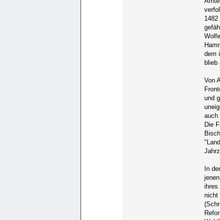
Ämter
verfo
1482 
gefäh
Wolfe
Hamm 
dem i
blieb
Von A
Front
und g
uneig
auch 
Die F
Bisch
"Land
Jahrz
In de
jenen
ihres
nicht
(Schr
Refor