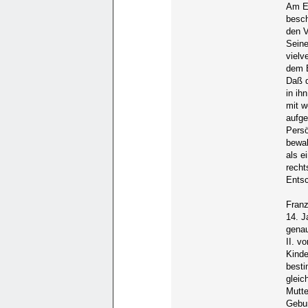
Am En
besch
den V
Seine
vielv
dem B
Daß d
in ih
mit w
aufge
Persö
bewah
als e
recht
Entsc
Fran
14. J
genau
II. v
Kinde
besti
gleic
Mutte
Gebur