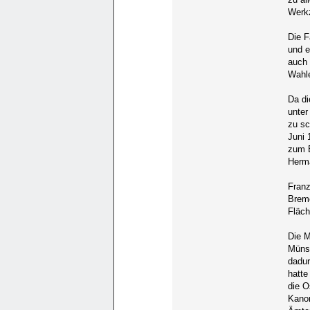
Werkz
Die F
und e
auch 
Wahle
Da di
unter
zu sc
Juni 
zum B
Herm
Franz
Breme
Fläch
Die M
Müns
dadur
hatte
die O
Kanon