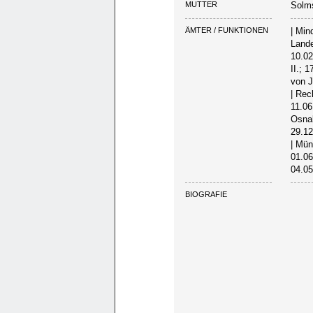
MUTTER
Solms
ÄMTER / FUNKTIONEN
| Min
Lande
10.02
II.; 
von J
| Rec
11.06
Osnab
29.12
| Mün
01.06
04.05
BIOGRAFIE