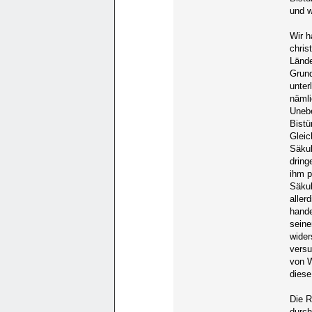
und w
Wir h
chris
Lände
Grund
unter
nämli
Unebe
Bistü
Gleic
Säkul
dring
ihm p
Säkul
aller
hande
seine
wider
versu
von W
diese
Die R
durch