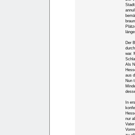
Stadt
annul
bemäc
braun
Plätz
länge
Der B
durch
war. 
Schla
Als N
Hesse
aus d
Nun t
Minde
desse
In er
konfe
Hesse
nur a
Vater
Vormu
zu al