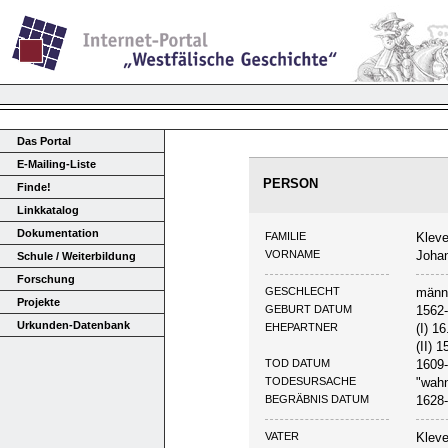
Das Portal
E-Mailing-Liste
PERSON
Finde!
Linkkatalog
Dokumentation
FAMILIE
Kleve
VORNAME
Joha
Schule / Weiterbildung
Forschung
GESCHLECHT
männ
Projekte
GEBURT DATUM
1562
Urkunden-Datenbank
EHEPARTNER
(I) 1
(II) 
TOD DATUM
1609
TODESURSACHE
"wahn
BEGRÄBNIS DATUM
1628
VATER
Kleve