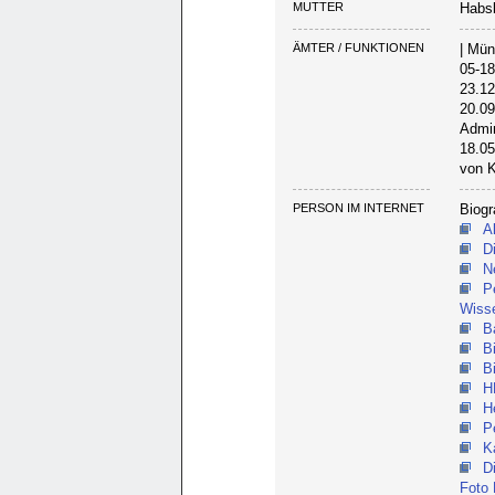
MUTTER
Habsb
ÄMTER / FUNKTIONEN
| Mün
05-1
23.12
20.09
Admin
18.05
von K
PERSON IM INTERNET
Biogr
A
D
N
P
Wiss
B
B
B
H
H
P
K
D
Foto