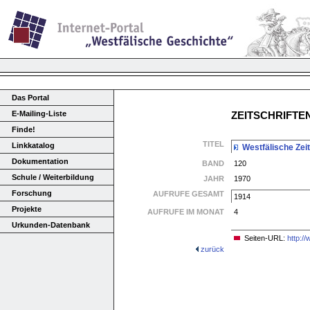
Das Portal
E-Mailing-Liste
ZEITSCHRIFT
Finde!
TITEL
Linkkatalog
Westfälische Zeit
Dokumentation
BAND
120
Schule / Weiterbildung
JAHR
1970
Forschung
AUFRUFE GESAMT
1914
Projekte
AUFRUFE IM MONAT
4
Urkunden-Datenbank
Seiten-URL:
http:/
zurück