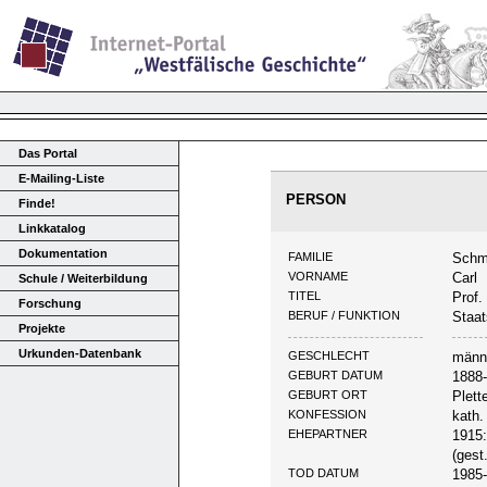
Das Portal
E-Mailing-Liste
PERSON
Finde!
Linkkatalog
Dokumentation
FAMILIE
Schm
VORNAME
Carl
Schule / Weiterbildung
TITEL
Prof. 
Forschung
BERUF / FUNKTION
Staat
Projekte
Urkunden-Datenbank
GESCHLECHT
männ
GEBURT DATUM
1888
GEBURT ORT
Plett
KONFESSION
kath.
EHEPARTNER
1915:
(gest
TOD DATUM
1985