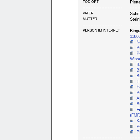
TOD ORT
Plett
VATER
Schmi
MUTTER
Stein
PERSON IM INTERNET
Biogr
1186
N
P
P
Wiss
B
B
B
H
H
P
A
B
F
(FMF
K
P
P