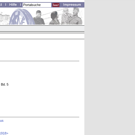
 Bd. 5
mus
 1918>