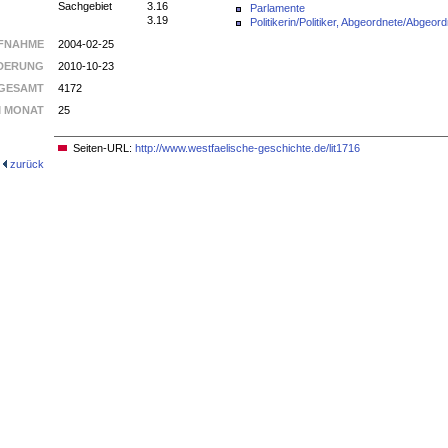
Sachgebiet
3.16
Parlamente
3.19
Politikerin/Politiker, Abgeordnete/Abgeor
FNAHME
2004-02-25
DERUNG
2010-10-23
GESAMT
4172
M MONAT
25
Seiten-URL:
http://www.westfaelische-geschichte.de/lit1716
zurück