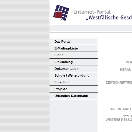
Das Portal
E-Mailing-Liste
Finde!
Linkkatalog
VE
Dokumentation
HERAU
Schule / Weiterbildung
Forschung
ZEITSCHRIFT/R
Projekte
Urkunden-Datenbank
ONLINE-MATE
SYST
WEITERE RES