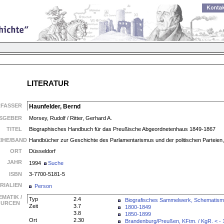
LITERATUR
RFASSER
Haunfelder, Bernd
SGEBER
Morsey, Rudolf / Ritter, Gerhard A.
TITEL
Biographisches Handbuch für das Preußische Abgeordnetenhaus 1849-1867
EIHE/BAND
Handbücher zur Geschichte des Parlamentarismus und der politischen Parteien,
ORT
Düsseldorf
JAHR
1994
Suche
ISBN
3-7700-5181-5
RIALIEN
Person
EMATIK /
Typ
2.4
Biografisches Sammelwerk, Schematis
SOURCEN
Zeit
3.7
1800-1849
3.8
1850-1899
Ort
2.30
Brandenburg/Preußen, KFtm. / KgR. < -