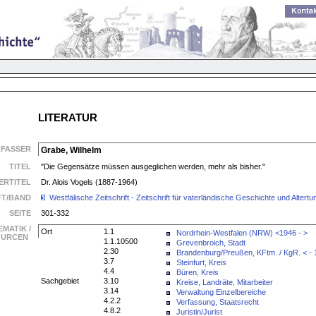
LITERATUR
RFASSER
Grabe, Wilhelm
TITEL
"Die Gegensätze müssen ausgeglichen werden, mehr als bisher."
ERTITEL
Dr. Alois Vogels (1887-1964)
FT/BAND
Westfälische Zeitschrift - Zeitschrift für vaterländische Geschichte und Alte
SEITE
301-332
EMATIK /
Ort
1.1
Nordrhein-Westfalen (NRW) <1946 - >
SOURCEN
1.1.10500
Grevenbroich, Stadt
2.30
Brandenburg/Preußen, KFtm. / KgR. < -
3.7
Steinfurt, Kreis
4.4
Büren, Kreis
Sachgebiet
3.10
Kreise, Landräte, Mitarbeiter
3.14
Verwaltung Einzelbereiche
4.2.2
Verfassung, Staatsrecht
4.8.2
Juristin/Jurist