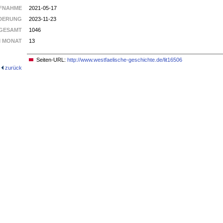
FNAHME
2021-05-17
DERUNG
2023-11-23
GESAMT
1046
M MONAT
13
Seiten-URL:
http://www.westfaelische-geschichte.de/lit16506
zurück