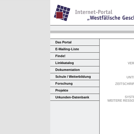
Das Portal
E-Mailing-Liste
Finde!
Linkkatalog
VE
Dokumentation
Schule / Weiterbildung
UNT
Forschung
ZEITSCHRI
Projekte
SYST
Urkunden-Datenbank
WEITERE RES