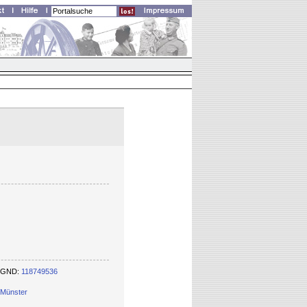
er GND:
118749536
 Münster