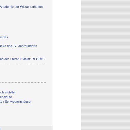
 Akademie der Wissenschaften
hebis)
ucke des 17. Jahrhunderts
und der Literatur Mainz RI-OPAC
chriftsteller
densleute
ifte / Schwesternhäuser
0