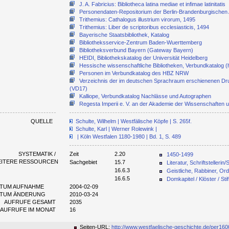
J. A. Fabricius: Bibliotheca latina mediae et infimae latinitatis
Personendaten-Repositorium der Berlin-Brandenburgischen
Trithemius: Cathalogus illustrium virorum, 1495
Trithemius: Liber de scriptoribus ecclesiasticis, 1494
Bayerische Staatsbibliothek, Katalog
Bibliotheksservice-Zentrum Baden-Wuerttemberg
Bibliotheksverbund Bayern (Gateway Bayern)
HEIDI, Bibliothekskatalog der Universität Heidelberg
Hessische wissenschaftliche Bibliotheken, Verbundkatalog (
Personen im Verbundkatalog des HBZ NRW
Verzeichnis der im deutschen Sprachraum erschienenen Dr
(VD17)
Kalliope, Verbundkatalog Nachlässe und Autographen
Regesta Imperii e. V. an der Akademie der Wissenschaften 
QUELLE
Schulte, Wilhelm | Westfälische Köpfe | S. 265f.
Schulte, Karl | Werner Rolewink |
| Köln Westfalen 1180-1980 | Bd. 1, S. 489
SYSTEMATIK /
Zeit
2.20
1450-1499
EITERE RESSOURCEN
Sachgebiet
15.7
Literatur, Schriftstellerin/S
16.6.3
Geistliche, Rabbiner, Or
16.6.5
Domkapitel / Klöster / St
TUM AUFNAHME
2004-02-09
ATUM ÄNDERUNG
2010-03-24
AUFRUFE GESAMT
2035
AUFRUFE IM MONAT
16
Seiten-URL:
http://www.westfaelische-geschichte.de/per160