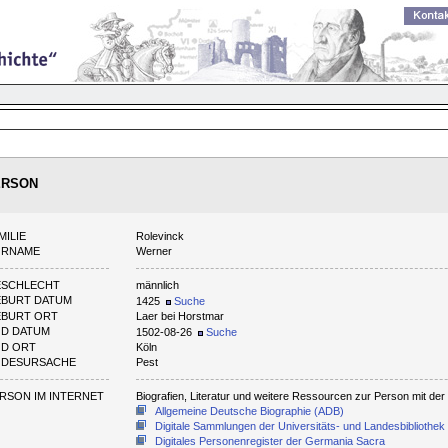
ERSON
MILIE
Rolevinck
ORNAME
Werner
ESCHLECHT
männlich
BURT DATUM
1425
Suche
BURT ORT
Laer bei Horstmar
D DATUM
1502-08-26
Suche
D ORT
Köln
ODESURSACHE
Pest
RSON IM INTERNET
Biografien, Literatur und weitere Ressourcen zur Person mit d
Allgemeine Deutsche Biographie (ADB)
Digitale Sammlungen der Universitäts- und Landesbibliothek
Digitales Personenregister der Germania Sacra