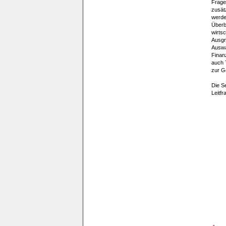
Frage
zusät
werden
Überbl
wirts
Ausgr
Auswah
Finan
auch 
zur Ge
Die Se
Leitfr