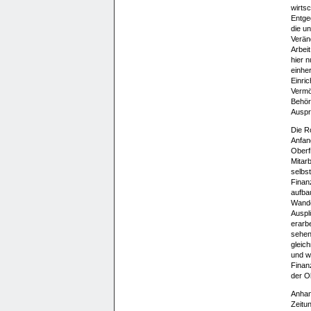
wirtsc
Entge
die u
Verän
Arbeit
hier 
einhe
Einric
Vermö
Behör
Auspr
Die Ro
Anfan
Oberf
Mitarb
selbst
Finan
aufba
Wande
Auspl
erarbe
sehen
gleic
und w
Finanz
der O
Anhan
Zeitun