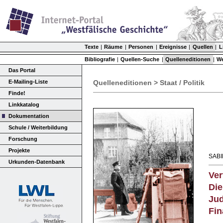
Texte
|
Räume
|
Personen
|
Ereignisse
|
Quellen
|
L
Bibliografie
|
Quellen-Suche
|
Quelleneditionen
|
We
Das Portal
E-Mailing-Liste
Quelleneditionen > Staat / Politik
Finde!
Linkkatalog
Dokumentation
Schule / Weiterbildung
Forschung
Projekte
SABI
Urkunden-Datenbank
Ver
Die
Jud
Fi