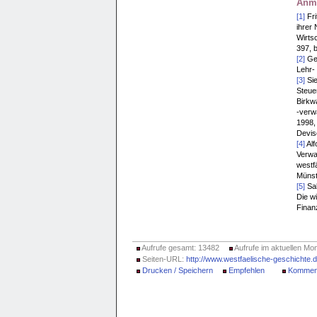
Anm
[1]
Fri
ihrer
Wirtsc
397, 
[2]
Gel
Lehr-
[3]
Sie
Steuer
Birkw
-verw
1998,
Devise
[4]
Alf
Verwa
westf
Münst
[5]
Sab
Die w
Finan
Aufrufe gesamt: 13482
Aufrufe im aktuellen Mon
Seiten-URL:
http://www.westfaelische-geschichte
Drucken / Speichern
Empfehlen
Kommen