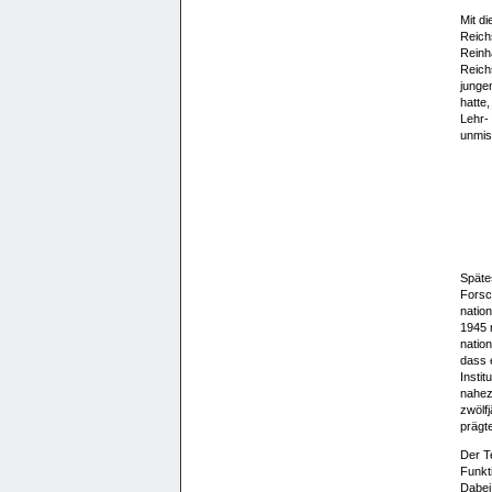
Mit d
Reichs
Reinha
Reichs
junge
hatte
Lehr-
unmiss
Späte
Forsc
natio
1945 n
nation
dass 
Instit
nahezu
zwölf
prägt
Der T
Funkt
Dabei