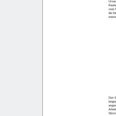
Ursach
Raube
zwei 
die fo
entn
Den S
beige
anges
Arbeit
Sitzun