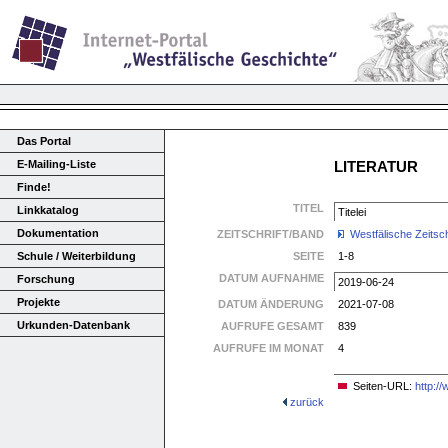
Das Portal
E-Mailing-Liste
LITERATUR
Finde!
TITEL
Linkkatalog
Titelei
Dokumentation
ZEITSCHRIFT/BAND
Westfälische Zeitsch
Schule / Weiterbildung
SEITE
1-8
DATUM AUFNAHME
Forschung
2019-06-24
Projekte
DATUM ÄNDERUNG
2021-07-08
Urkunden-Datenbank
AUFRUFE GESAMT
839
AUFRUFE IM MONAT
4
Seiten-URL:
http:/
zurück