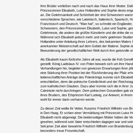
Ihre Brüder verließen nach und nach das Haus ihrer Mutter. Dafü
Prinzessinnen Elisabeth, Luise Hollandine und Sophie desto en
an. Die Gelehrsamkeit und Schönheit der drei Schwestern waren
verschiedene Sprachen, wie Lateinisch, Italienisch, Spanisch, Ho
Französisch und Deutsch. "Man hat", so schreibt ein Engländer, 
Schwestern, den Prinzessinnen Elisabeth, Luise und Sophie, ges
Gelehrteste, die andere die größte Künstlerin und die dritte die 
Während sich Elisabeth jedoch mehr und mehr gelehrten Studien
Hollandine unter Anleitung ihres Lehrers, des bekannten Malers
anerkannter Meisterschaft auf dem Gebiet der Malerei. Sophie d
Bewunderung der gesellschaftlichen Welt durch ihre geistvolle u
Als Elisabeth kaum fünfzehn Jahre alt war, wurde die früh Gerei
gestellt: König Ladislaus IV. von Polen bewarb sich um ihre Han
Verhandlungen hin, begleitet von gewissen Erwartungen ihrer pf
eine Stärkung ihrer Position bei der Rückforderung der Pfalz erho
leidenschaftlichen Anträge des Polenkönigs konnte sich Elisabet
entschließen, denn die polnische Geistlichkeit und der Reichstag
zum katholischen Glauben. Dazu aber konnte sich die in ihrer 
Calvinistin nicht durchringen. Dem polnischen Gesandten gab si
ihres Bruders, des Erbprinzen Karl Ludwig, zur Antwort, in ihrem
wohl für immer darin verharren werde.
Zu dieser Zeit weilte ihr Vetter, Kurprinz Friedrich Wilhelm von 
in Den Haag. Er schien einer Vermählung mit Prinzessin Luise H
Elisabeth nicht abgeneigt. Die beiderseitigen Mütter hätten die V
gesehen, während sein Vater entschieden dagegen war und seine
Seit jener Zeit aber bewahrte Friedrich Wilhelm von Brandenburg
besonders treue Freundschaft.