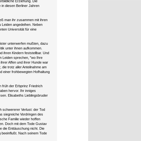
rbildliche Erziehung. Die
 in diesen Berliner Jahren
ließ man ihr zusammen mit ihren
zu Leiden angedeihen. Neben
ten Universität für eine
wister unterwerfen mußten, dazu
itik unter ihnen aufkommen.
 ihren Kindern feststellbar. Und
in Leiden sprechen, "wo Ihre
k ihrer Affen und ihrer Hunde war
, die trotz aller Anteilnahme am
und einer frohbewegten Hofhaltung
früh der Erbprinz Friedrich
aben hervor. Ihr inniges
sen. Elisabeths Lieblingsbruder
ch schwererer Verlust: der Tod
as siegreiche Vordringen des
sche Familie wieder hoffen
nnen. Doch mit dem Tode Gustav
e die Enttäuschung nicht. Die
ig beeinflußt. Nach seinem Tode