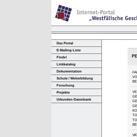
Das Portal
E-Mailing-Liste
P
Finde!
Linkkatalog
Dokumentation
FA
V
Schule / Weiterbildung
BE
Forschung
V
Projekte
G
Urkunden-Datenbank
GE
GE
KO
TO
TO
BE
VA