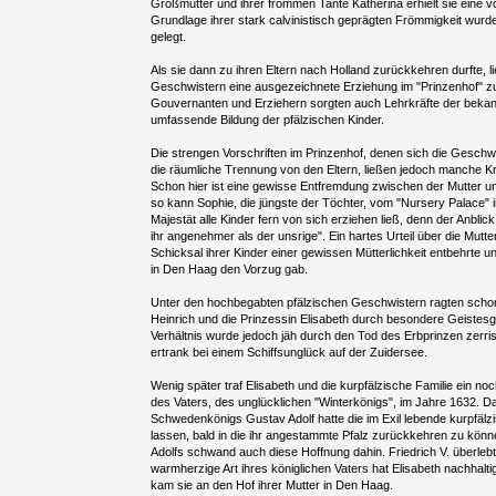
Großmutter und ihrer frommen Tante Katherina erhielt sie eine vo
Grundlage ihrer stark calvinistisch geprägten Frömmigkeit wurde
gelegt.
Als sie dann zu ihren Eltern nach Holland zurückkehren durfte, 
Geschwistern eine ausgezeichnete Erziehung im "Prinzenhof" 
Gouvernanten und Erziehern sorgten auch Lehrkräfte der bekann
umfassende Bildung der pfälzischen Kinder.
Die strengen Vorschriften im Prinzenhof, denen sich die Gesch
die räumliche Trennung von den Eltern, ließen jedoch manche Kr
Schon hier ist eine gewisse Entfremdung zwischen der Mutter und
so kann Sophie, die jüngste der Töchter, vom "Nursery Palace" 
Majestät alle Kinder fern von sich erziehen ließ, denn der Anblic
ihr angenehmer als der unsrige". Ein hartes Urteil über die Mutter
Schicksal ihrer Kinder einer gewissen Mütterlichkeit entbehrte 
in Den Haag den Vorzug gab.
Unter den hochbegabten pfälzischen Geschwistern ragten schon 
Heinrich und die Prinzessin Elisabeth durch besondere Geistesg
Verhältnis wurde jedoch jäh durch den Tod des Erbprinzen zerris
ertrank bei einem Schiffsunglück auf der Zuidersee.
Wenig später traf Elisabeth und die kurpfälzische Familie ein no
des Vaters, des unglücklichen "Winterkönigs", im Jahre 1632. D
Schwedenkönigs Gustav Adolf hatte die im Exil lebende kurpfälzi
lassen, bald in die ihr angestammte Pfalz zurückkehren zu kö
Adolfs schwand auch diese Hoffnung dahin. Friedrich V. überlebt
warmherzige Art ihres königlichen Vaters hat Elisabeth nachhalt
kam sie an den Hof ihrer Mutter in Den Haag.