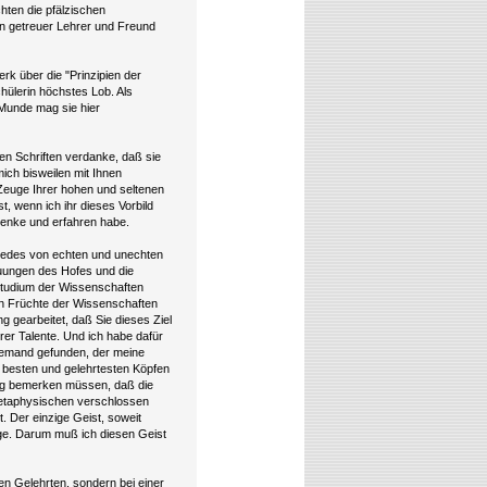
hten die pfälzischen
in getreuer Lehrer und Freund
k über die "Prinzipien der
chülerin höchstes Lob. Als
 Munde mag sie hier
nen Schriften verdanke, daß sie
ich bisweilen mit Ihnen
 Zeuge Ihrer hohen und seltenen
, wenn ich ihr dieses Vorbild
denke und erfahren habe.
edes von echten und unechten
euungen des Hofes und die
Studium der Wissenschaften
ten Früchte der Wissenschaften
g gearbeitet, daß Sie dieses Ziel
Ihrer Talente. Und ich habe dafür
niemand gefunden, der meine
n besten und gelehrtesten Köpfen
ngig bemerken müssen, daß die
metaphysischen verschlossen
. Der einzige Geist, soweit
rige. Darum muß ich diesen Geist
en Gelehrten, sondern bei einer