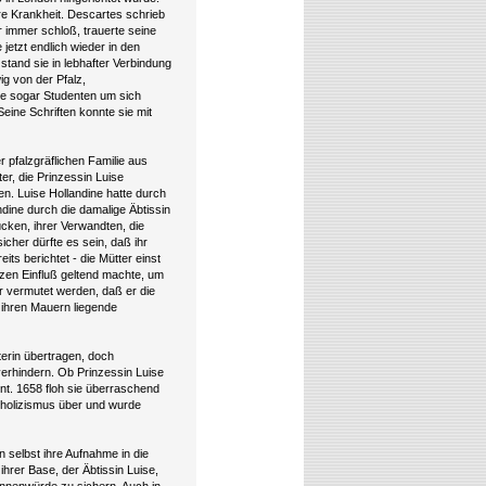
were Krankheit. Descartes schrieb
r immer schloß, trauerte seine
 jetzt endlich wieder in den
tand sie in lebhafter Verbindung
g von der Pfalz,
sie sogar Studenten um sich
eine Schriften konnte sie mit
 pfalzgräflichen Familie aus
r, die Prinzessin Luise
n. Luise Hollandine hatte durch
ndine durch die damalige Äbtissin
ücken, ihrer Verwandten, die
sicher dürfte es sein, daß ihr
its berichtet - die Mütter einst
nzen Einfluß geltend machte, um
ar vermutet werden, daß er die
 ihren Mauern liegende
terin übertragen, doch
verhindern. Ob Prinzessin Luise
annt. 1658 floh sie überraschend
tholizismus über und wurde
n selbst ihre Aufnahme in die
ihrer Base, der Äbtissin Luise,