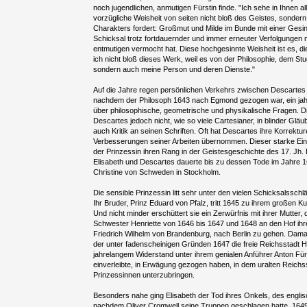
noch jugendlichen, anmutigen Fürstin finde. "Ich sehe in Ihnen al
vorzügliche Weisheit von seiten nicht bloß des Geistes, sonder
Charakters fordert: Großmut und Milde im Bunde mit einer Gesi
Schicksal trotz fortdauernder und immer erneuter Verfolgungen n
entmutigen vermocht hat. Diese hochgesinnte Weisheit ist es, die
ich nicht bloß dieses Werk, weil es von der Philosophie, dem Stu
sondern auch meine Person und deren Dienste."
Auf die Jahre regen persönlichen Verkehrs zwischen Descartes u
nachdem der Philosoph 1643 nach Egmond gezogen war, ein jahr
über philosophische, geometrische und physikalische Fragen. Di
Descartes jedoch nicht, wie so viele Cartesianer, in blinder Glä
auch Kritik an seinen Schriften. Oft hat Descartes ihre Korrektu
Verbesserungen seiner Arbeiten übernommen. Dieser starke Einf
der Prinzessin ihren Rang in der Geistesgeschichte des 17. Jh.
Elisabeth und Descartes dauerte bis zu dessen Tode im Jahre 
Christine von Schweden in Stockholm.
Die sensible Prinzessin litt sehr unter den vielen Schicksalsschläg
Ihr Bruder, Prinz Eduard von Pfalz, tritt 1645 zu ihrem großen
Und nicht minder erschüttert sie ein Zerwürfnis mit ihrer Mutter, d
Schwester Henriette von 1646 bis 1647 und 1648 an den Hof ihre
Friedrich Wilhelm von Brandenburg, nach Berlin zu gehen. Dama
der unter fadenscheinigen Gründen 1647 die freie Reichsstadt He
jahrelangem Widerstand unter ihrem genialen Anführer Anton Fü
einverleibte, in Erwägung gezogen haben, in dem uralten Reichsst
Prinzessinnen unterzubringen.
Besonders nahe ging Elisabeth der Tod ihres Onkels, des englisc
nachdem Oliver Cromwell seine Truppen geschlagen hatte, 1649 