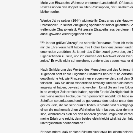
Meile von Elisabeths Wohnsitz entfernten Landschloß. Oft besuc
Prinzessinnen den doppelt so alten Philosophen, der Elisabeth e
bleiben sollte.
Wenige Jahre später (1644) widmete ihr Descartes sein Hauptwer
Philosophie". In seiner Zueignung spendet er seiner gelehrten S
treffendste Charakteristik Prinzessin Elisabeths aus berufenem
auszugsweise wiedergegeben sein:
"Es ist der größte Vorzug", so schreibt Descartes, "den ich mei
mir die Ehre verschafft haben, Ihre Hoheit kennenzulernen und m
unterreden zu dürfen. So ist mir das Glück zuteil geworden, ein
Eigenschaften zu sein, und ich erweise der Nachwelt einen Dienst
zeige." Er wolle nicht schmeicheln, sondern das sagen, was er 
Nach Schilderung des Wertes des Menschen und des Unterschi
Tugenden hebt er die Tugenden Elisabeths hervor: "Die Zerstr
gewöhnliche Art, wie Prinzessinnen erzogen werden, sind dem 
feindlich. Daß Sie diese Hindernisse bewältigt und sich die bes
angeeignet haben, beweist, mit welchem Ernst Sie an Ihrer Bildun
in so weniger Zeit erreicht haben, spricht für die Vorzüglichkeit 
noch eine andere Probe, die mich persönlich angeht: Ich habe 
Schriften so umfassend und so gut verstanden; selbst unter de
gibt es viele, die sie sehr dunkel finden; ich habe fast durchgä
einen die mathematischen Wahrheiten leicht fassen, aber den 
sind, während es sich bei den anderen gerade umgekehrt verhält
meine Erfahrung reicht, dem beides gleich leicht wird, ist der Ih
unvergleichlich hochschätzen."
Er bewundere, daß er diese Bildung nicht etwa bei einem bejahrt