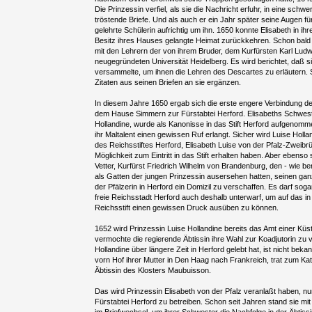
Die Prinzessin verfiel, als sie die Nachricht erfuhr, in eine sch
tröstende Briefe. Und als auch er ein Jahr später seine Augen fü
gelehrte Schülerin aufrichtig um ihn. 1650 konnte Elisabeth in ihre
Besitz ihres Hauses gelangte Heimat zurückkehren. Schon bald s
mit den Lehrern der von ihrem Bruder, dem Kurfürsten Karl Ludwi
neugegründeten Universität Heidelberg. Es wird berichtet, daß 
versammelte, um ihnen die Lehren des Descartes zu erläutern. S
Zitaten aus seinen Briefen an sie ergänzen.
In diesem Jahre 1650 ergab sich die erste engere Verbindung der
dem Hause Simmern zur Fürstabtei Herford. Elisabeths Schweste
Hollandine, wurde als Kanonisse in das Stift Herford aufgenomme
ihr Maltalent einen gewissen Ruf erlangt. Sicher wird Luise Holla
des Reichsstiftes Herford, Elisabeth Luise von der Pfalz-Zweibr
Möglichkeit zum Eintritt in das Stift erhalten haben. Aber ebenso 
Vetter, Kurfürst Friedrich Wilhelm von Brandenburg, den - wie bere
als Gatten der jungen Prinzessin ausersehen hatten, seinen ga
der Pfälzerin in Herford ein Domizil zu verschaffen. Es darf sog
freie Reichsstadt Herford auch deshalb unterwarf, um auf das in
Reichsstift einen gewissen Druck ausüben zu können.
1652 wird Prinzessin Luise Hollandine bereits das Amt einer Küs
vermochte die regierende Äbtissin ihre Wahl zur Koadjutorin zu 
Hollandine über längere Zeit in Herford gelebt hat, ist nicht bek
vorn Hof ihrer Mutter in Den Haag nach Frankreich, trat zum Ka
Äbtissin des Klosters Maubuisson.
Das wird Prinzessin Elisabeth von der Pfalz veranlaßt haben, nu
Fürstabtei Herford zu betreiben. Schon seit Jahren stand sie mit 