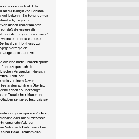
r schlossen sich jetzt die
ger an die Königin von Böhmen
 weit bekannt. Sie beherrschten
lländisch, Englisch,
"von diesen drei erlauchten
agt, daß die erstere die
vollendetste Lady in Europa wäre".
 widmete, brachte es Luise
 Gerhard van Honthorst, zu
agegen erregte die
nd aufgeschlossene Art.
fte vor eine harte Charakterprobe
d. Jahre zogen sich die
älzischen Verwandten, die sich
fften. Trotz der
h nicht zu einem Jawort
 bestanden auf ihrem Übertritt
Jugend schon so überzeugte
e zur Freude ihrer Mutter und
 Glauben sei sie so fest, daß sie
Brandenburg, der spätere Kurfürst,
ollandine oder auch Prinzessin
erbindung jedenfalls gern
n Sohn nach Berlin zurückrief.
 seiner Base Elisabeth eine