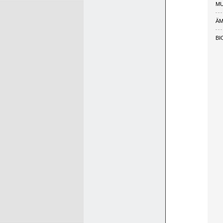
M
ÄM
BI