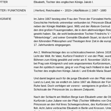
UTTER
Elisabeth, Tochter des englischen Königs Jakob I.
TER / FUNKTIONEN
| Herford, Reichsabtei < - 1810> | Abt/Äbtissin | | 1667 - 1680
OGRAFIE
Im Jahre 1667 bestieg eine Frau den Thron der Fürstabtei Herf
Geschichte Herfords untrennbar verbunden ist: Prinzessin Elisab
neben der Königin Mathilde (gest. 968) und der Äbtissin Gertrud 
den drei großen Frauengestalten, die in dem altehrwürdigen Reic
gewirkt haben. Sie, die wohl bedeutendste Tochter Friedrichs V. 
"Winterkönigs", und seiner Gemahlin Elisabeth Stuart, ist durch
den führenden Philosophen und Theologen ihrer Zeit in die eur
17. Jahrhunderts eingegangen.
Am 2. Weihnachtstage des so schicksalsschweren Jahres 1618 e
Licht der Welt. Ihr Vater, Kurfürst Friedrich V. von der Pfalz, wu
Böhmen zum König gewählt und verlor am 8. November 1620 in
bei Prag sein Königreich und sein angestammtes Kurfürstentum, d
man ihn spöttisch nannte, ging er von Prag nach Holland in das E
Tochter des englischen Königs Jakob I. und Enkelin Maria Stuarts
Und damit beginnt auch für die junge Elisabeth von der Pfalz eine
Land zu Land, bis sie endlich im Jahre 1667 als Äbtissin der Für
Ruhe fand. Doch verfolgen wir vorerst - wenigstens in großen Zü
Schicksale der Prinzessin bis zu diesem Zeitpunkt.
Nach der Schlacht am Weißen Berge kam Elisabeth unter die Ob
Kurfürstin Luise Juliane von der Pfalz (Tochter Wilhelms von Ora
Prinzessin an den Hof ihres Schwiegersohnes, des Kurfürsten 
floh. Acht Jahre verbrachte Elisabeth in Berlin und Krossen. Unter