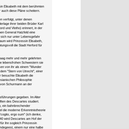
sin Elisabeth mit dem berühmten
auch diese Pläne scheitern.
en verfolgt, unter denen
derlage ihrer beiden Brüder Karl
rd und Vlotho) erinnert, in der
en General Hatzfeld eine
 sich nur unter Lebensgefahr
aum wird Prinzessin Elisabeth,
tungsvoll die Stadt Herford für
 Haag mehr und mehr gelehrten
re lebensfrohen Schwestern sie
sen von ihr als einem "Wunder
dem "Stern von Utrecht", einer
r besuchte Elisabeth die
tesianischen Philosophie
ia von Schurmann an der
usführungen gegeben. Im Alter
ften des Descartes studiert.
n, ein bahnbrechender
l die moderne Erkenntnistheorie
cogito, ergo sum" (ich denke,
1640 wird Descartes am Hof der
ür ihn sogleich Prinzessin
ndegeest, einem nur eine halbe