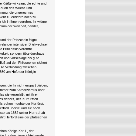
le Kräfte wirksam, die echte und
n auch des Willens und
nnung, die ungerechtes
icht zu erbittern noch zu
 ich in Ihnen verehre: ihr widme
dium der Weisheit, handelt,
nd der Prinzessin folgte,
elanger intensiver Briefwechsel
e Prinzessin verehrte
ubigkeit, sondern übte durchaus
ren und Vorschläge als gute
luß auf den Philosophen sichert
 Die Verbindung zwischen
1650 am Hofe der Königin
en, die ihr nicht erspart blieben.
 Kummer zum Katholizismus über.
as sie veranlaßt, mit ihrer
s Vetters, des Kurfürsten
ls schon mochte der Kurfürst,
rford überfiel und sie nach
rstenau 1652 seiner Herrschaft
ift Herford eine der pfälzischen
hen Königs Karl I., der,
in London hingerichtet wurde.