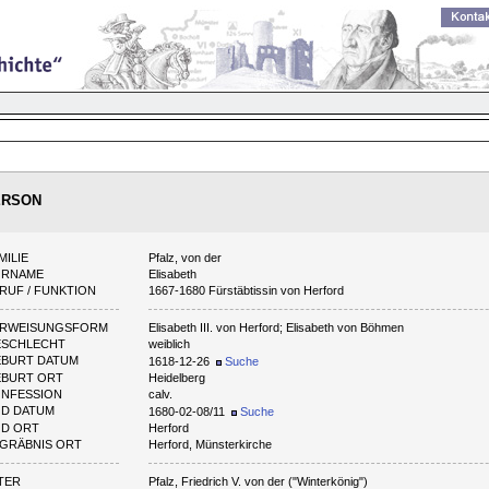
ERSON
MILIE
Pfalz, von der
ORNAME
Elisabeth
RUF / FUNKTION
1667-1680 Fürstäbtissin von Herford
ERWEISUNGSFORM
Elisabeth III. von Herford; Elisabeth von Böhmen
ESCHLECHT
weiblich
BURT DATUM
1618-12-26
Suche
BURT ORT
Heidelberg
NFESSION
calv.
D DATUM
1680-02-08/11
Suche
D ORT
Herford
GRÄBNIS ORT
Herford, Münsterkirche
TER
Pfalz, Friedrich V. von der ("Winterkönig")