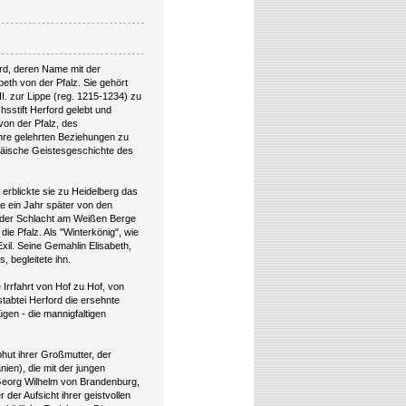
ord, deren Name mit der
eth von der Pfalz. Sie gehört
II. zur Lippe (reg. 1215-1234) zu
hsstift Herford gelebt und
von der Pfalz, des
 ihre gelehrten Beziehungen zu
opäische Geistesgeschichte des
rblickte sie zu Heidelberg das
rde ein Jahr später von den
 der Schlacht am Weißen Berge
ie Pfalz. Als "Winterkönig", wie
xil. Seine Gemahlin Elisabeth,
, begleitete ihn.
 Irrfahrt von Hof zu Hof, von
stabtei Herford die ersehnte
gen - die mannigfaltigen
hut ihrer Großmutter, der
nien), die mit der jungen
Georg Wilhelm von Brandenburg,
 der Aufsicht ihrer geistvollen