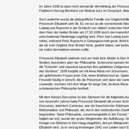
Im Jahre 1638 ist dann noch einmal die Vermählung der Prinzes
Feldherrn Herzog Bernhard von Weimar kurz im Gespräch. Aber 
Auch weiterhin wurde die pfalzgräfliche Familie von Unglücksfäll
Prinzessin Elisabeth sehr litt. Es sei nur an die vernichtende Nie
Ludwig und Ruprecht in der Schlacht von Valdorf (zwischen Herfo
dem Heer der beiden Brüder am 17.10.1638 durch den kaiserlich
entscheidende Niederlage zugefügt wird. Prinz Karl Ludwig kann
retten, während Prinz Ruprecht in Gefangenschaft gerät. Wohl k
als sie vom Unglück ihrer Brüder hörte, geahnt haben, wie bedeu
sie selbst dermaleinst werden sollte.
Prinzessin Elisabeth widmete sich am Hofe ihrer Mutter in Den
Studien, besonders aber der Philosophie. Scherzend nannten ih
die "Griechin" und staunend sprachen ihre gebildeten Zeitgenos
des Nordens". 1639 knüpfte sie mit Anna Maria von Schurmann, 
der gelehrtesten Frauen jener Zeit, einen Briefwechsel an. Späte
Freundin häufig in Utrecht. Als die Prinzessin sich dann der car
zuwandte, trennten sich ihre Wege für lange Zeit, da Anna Mar
scholastischen Philosophie festhielt.
Mit dem Namen Descartes ist das Stichwort für die folgenden A
von neunzehn Jahren hatte Prinzessin Elisabeth die ersten Schri
Descartes, lateinisch Cartesius, war ein französischer Edelman
Mathematiker und Philosoph, der durch den methodischen Zweife
begründete. Seine Philosophie, zusammengefaßt in der Formel: "
folglich bin ich), wurde der große Wegbereiter der Aufklärung. 
Königin von Böhmen in Den Haag eingeführt, dessen Mittelpunkt f
Elisabeth wird. Ja er verzog ihretwegen 1641 von Leiden nach E