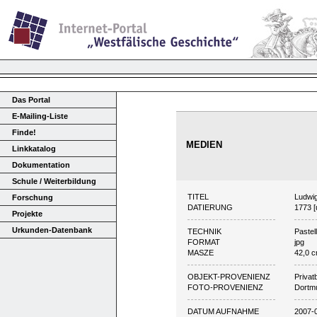
Das Portal
E-Mailing-Liste
Finde!
MEDIEN
Linkkatalog
Dokumentation
Schule / Weiterbildung
TITEL
Ludwig
Forschung
DATIERUNG
1773 
Projekte
Urkunden-Datenbank
TECHNIK
Pastel
FORMAT
jpg
MASZE
42,0 c
OBJEKT-PROVENIENZ
Privat
FOTO-PROVENIENZ
Dortm
DATUM AUFNAHME
2007-