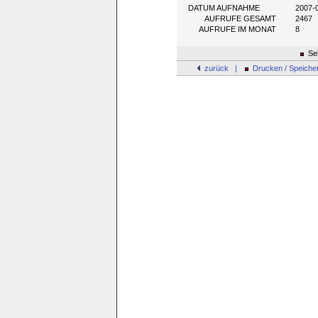
DATUM AUFNAHME
2007-
AUFRUFE GESAMT
2467
AUFRUFE IM MONAT
8
Sei
zurück |
Drucken / Speiche