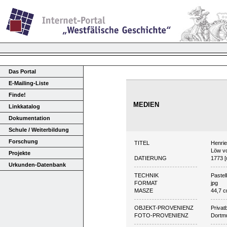
Das Portal
E-Mailing-Liste
Finde!
MEDIEN
Linkkatalog
Dokumentation
Schule / Weiterbildung
Forschung
TITEL
Henrie
Löw vo
Projekte
DATIERUNG
1773 
Urkunden-Datenbank
TECHNIK
Pastel
FORMAT
jpg
MASZE
44,7 c
OBJEKT-PROVENIENZ
Privat
FOTO-PROVENIENZ
Dortm