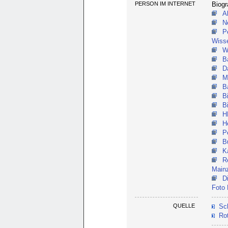
PERSON IM INTERNET
Biogr
A
N
P
Wiss
W
B
D
M
B
B
B
H
H
P
B
K
R
Main
D
Foto
QUELLE
Sch
Ro