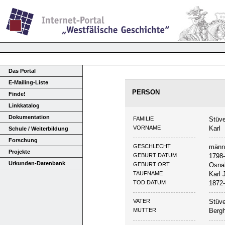
Das Portal
E-Mailing-Liste
PERSON
Finde!
Linkkatalog
Dokumentation
FAMILIE
Stüv
VORNAME
Karl
Schule / Weiterbildung
Forschung
GESCHLECHT
männ
Projekte
GEBURT DATUM
1798
Urkunden-Datenbank
GEBURT ORT
Osna
TAUFNAME
Karl 
TOD DATUM
1872
VATER
Stüve
MUTTER
Bergh