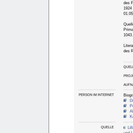
des F
1924 
01.05
Quell
Prima
1043
Liter
des R
QUEL
PROJ
AUFN
PERSON IM INTERNET
Biogr
D
P
A
K
QUELLE
Li
und L