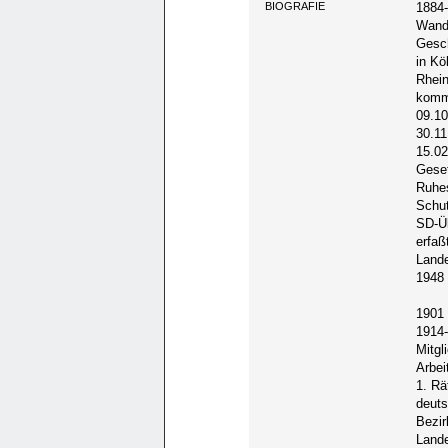
BIOGRAFIE
1884-
Wande
Gesch
in Kö
Rhein
kommi
09.10
30.11
15.02
Geset
Ruhes
Schut
SD-Üb
erfaß
Lande
1948 
1901 
1914-
Mitgl
Arbei
1. Rä
deuts
Bezir
Lande