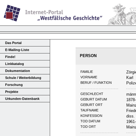
Das Portal
E-Mailing-Liste
PERSON
Finde!
Linkkatalog
Dokumentation
FAMILIE
Zörgi
VORNAME
Karl
Schule / Weiterbildung
BERUF / FUNKTION
Poliz
Forschung
Projekte
GESCHLECHT
männ
Urkunden-Datenbank
GEBURT DATUM
1878
GEBURT ORT
Main
TAUFNAME
Fried
KONFESSION
diss.
TOD DATUM
1961
TOD ORT
Main