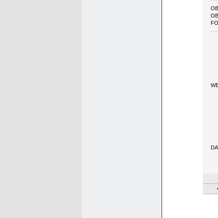
OB
OB
FO
W
DA