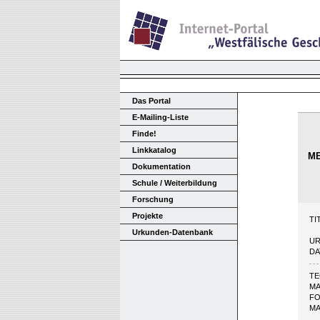
Das Portal
E-Mailing-Liste
Finde!
Linkkatalog
ME
Dokumentation
Schule / Weiterbildung
Forschung
Projekte
TI
Urkunden-Datenbank
UR
DA
TE
MA
F
M