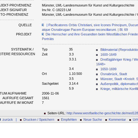
JEKT-PROVENIENZ
Münster, LWL-Landesmuseum für Kunst und Kulturgeschichte
JEKT-SIGNATUR
Inv.Nr. C-18223 LM
TO-PROVENIENZ
Münster, LWL-Landesmuseum für Kunst und Kulturgeschichte / 
QUELLE
| Pacificatores Orbis Christiani, sive Icones Principum, Ducu
atque Osnabrugae Pacem Europae reconciliarunt. | Bl. 69
PROJEKT
Die Herrscher und ihre Gesandten beim Westfälischen Friede
Porträts
SYSTEMATIK /
Typ
35
Bildmaterial (Reproduktio
EITERE RESSOURCEN
Zeit
3.3
1600-1649
3.3.1
Dreißigjähriger Krieg / W
1648>
3.4
1650-1699
Ort
1.10.500
Osnabrück, Stadt
3.5
Münster, Stadt <Kreisfr. 
Sachgebiet
3.14.4
Außenpolitik, diplomatis
5.9
Kriege, militärische Konfli
TUM AUFNAHME
2006-11-06
AUFRUFE GESAMT
1561
AUFRUFE IM MONAT
7
Seiten-URL:
http://www.westfaelische-geschichte.de/med12
zurück |
Drucken / Speichern
Empfehlen
Neue Suche
Kommentar
Urh