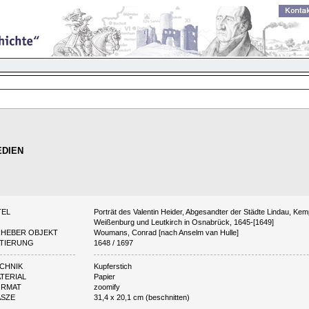
DIEN
TEL
Porträt des Valentin Heider, Abgesandter der Städte Lindau, Kemp
Weißenburg und Leutkirch in Osnabrück, 1645-[1649]
HEBER OBJEKT
Woumans, Conrad [nach Anselm van Hulle]
TIERUNG
1648 / 1697
CHNIK
Kupferstich
TERIAL
Papier
ORMAT
zoomify
ASZE
31,4 x 20,1 cm (beschnitten)