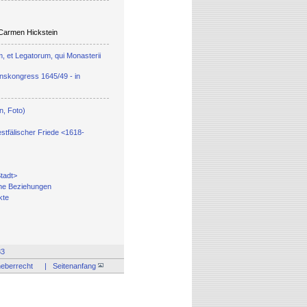
Carmen Hickstein
m, et Legatorum, qui Monasterii
nskongress 1645/49 - in
n, Foto)
estfälischer Friede <1618-
Stadt>
che Beziehungen
kte
83
eberrecht
| Seitenanfang