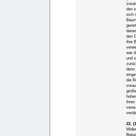
zusam
den s
sich 
Baum
gerie
daran
den G
ihre 
verwe
war d
und s
zurüc
denn 
einge
die R
vora
große
hohen
ihren
verwu
verüb
22. (1
Wider
Beisp