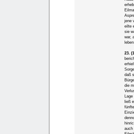
erheb
Eilma
Aspre
jene 
eilte
sie w
war, 
leben
23. (1
beric
erhie
Sorge
daß s
Bürge
die m
Verlu
Lage 
ließ 
fünft
Einzi
denno
hinri
auch
Eilmä