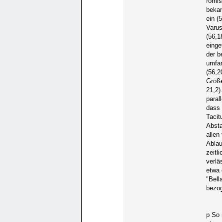
römis
bekan
ein (
Varus
(56,1
einge
der b
umfan
(56,2
Größe
21,2)
paral
dass 
Tacit
Absta
allen
Ablau
zeitl
verlä
etwa 
"Bell
bezo
p So 