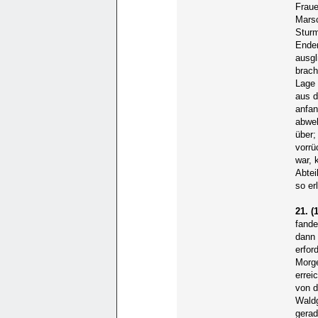
Fraue
Mars
Sturm
Enden
ausgl
brach
Lage 
aus d
anfan
abweh
über
vorrü
war, 
Abtei
so er
21. (1
fande
dann 
erfor
Morge
errei
von d
Waldg
gerad