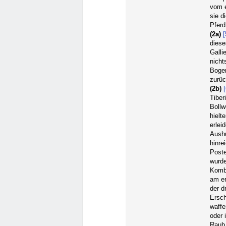
vom e
sie d
Pferd
(2a)
[
diese
Galli
nicht
Bogen
zurü
(2b)
Tiber
Bollw
hielt
erlei
Aush
hinre
Poste
wurde
Komba
am er
der d
Ersch
waffe
oder 
Raub 