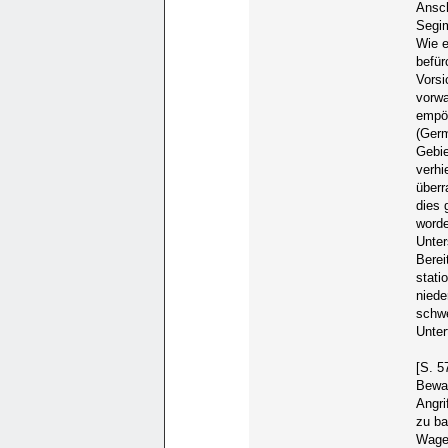
Ansc
Segim
Wie e
befür
Vorsi
vorwa
empör
(Ger
Gebie
verhi
über
dies 
worde
Unter
Berei
stati
niede
schwe
Unter
[S. 5
Bewa
Angri
zu ba
Wagen