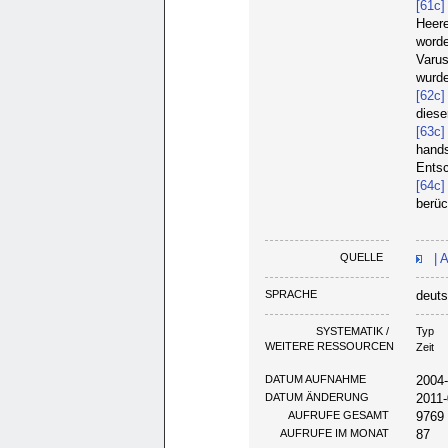
[61c]
Heere
worde
Varus
wurde
[62c]
diese
[63c]
hands
Entsc
[64c]
berüc
QUELLE
| 
SPRACHE
deut
SYSTEMATIK /
Typ
WEITERE RESSOURCEN
Zeit
DATUM AUFNAHME
2004
DATUM ÄNDERUNG
2011-
AUFRUFE GESAMT
9769
AUFRUFE IM MONAT
87