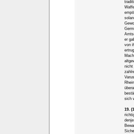
tradi
Waffe
empör
solan
Gewoh
Germa
Amtsg
er ga
von i
ertru
Macht
altge
nicht
zahlr
Varus
Rhein
übera
bestä
sich 
19. (1
richt
denje
Bewac
Siche