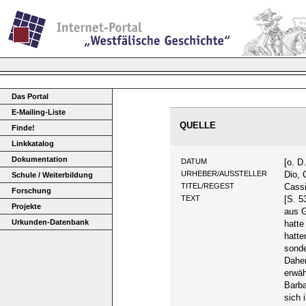
Das Portal
E-Mailing-Liste
QUELLE
Finde!
Linkkatalog
Dokumentation
DATUM
[o. D.
URHEBER/AUSSTELLER
Dio, 
Schule / Weiterbildung
TITEL/REGEST
Cassi
Forschung
TEXT
[S. 5
Projekte
aus G
Urkunden-Datenbank
hatte
hatte
sonde
Daher
erwä
Barba
sich 