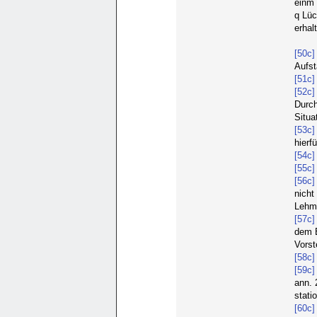
einm 
q Lüc
erhal
[50c]
Aufs
[51c]
[52c]
Durch
Situa
[53c]
hierf
[54c]
[55c]
[56c]
nicht
Lehma
[57c]
dem B
Vorst
[58c]
[59c]
ann. 
stati
[60c]