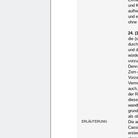
und K
aufhi
und e
ohne 
24. (1
die (
durch
und d
würde
vorzu
Denn 
Zorn 
Vorze
Vermu
auch,
der R
diese
wandt
grund
als o
ERLÄUTERUNG
Die a
Cassi
erste