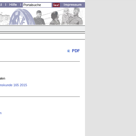
PDF
alen
rtumskunde 165 2015
en