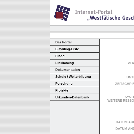
Das Portal
E-Mailing-Liste
Finde!
Linkkatalog
VE
Dokumentation
Schule / Weiterbildung
UNT
Forschung
ZEITSCHRI
Projekte
SYST
Urkunden-Datenbank
WEITERE RES
DATUM AU
DATUM ÄN