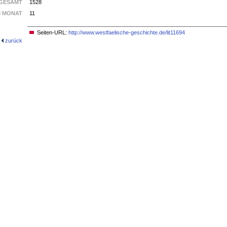
GESAMT
1528
M MONAT
11
Seiten-URL:
http://www.westfaelische-geschichte.de/lit11694
zurück