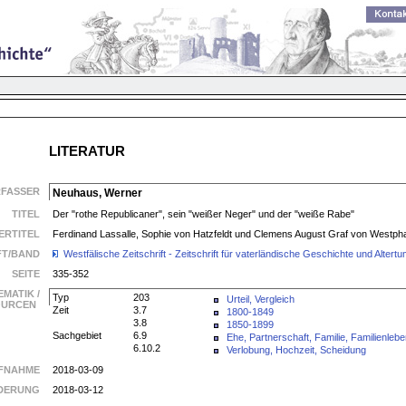
LITERATUR
RFASSER
Neuhaus, Werner
TITEL
Der "rothe Republicaner", sein "weißer Neger" und der "weiße Rabe"
ERTITEL
Ferdinand Lassalle, Sophie von Hatzfeldt und Clemens August Graf von Westph
FT/BAND
Westfälische Zeitschrift - Zeitschrift für vaterländische Geschichte und Alte
SEITE
335-352
EMATIK /
Typ
203
Urteil, Vergleich
SOURCEN
Zeit
3.7
1800-1849
3.8
1850-1899
Sachgebiet
6.9
Ehe, Partnerschaft, Familie, Familienleb
6.10.2
Verlobung, Hochzeit, Scheidung
FNAHME
2018-03-09
DERUNG
2018-03-12