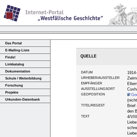
Das Portal
E-Mailing-Liste
QUELLE
Finde!
Linkkatalog
Dokumentation
DATUM
1914
URHEBER/AUSSTELLER
Zwirn
Schule / Weiterbildung
EMPFÄNGER
Elter
Forschung
AUSSTELLUNGSORT
Cuxh
Projekte
GEOPOSITION
Go
Urkunden-Datenbank
(nich
TITEL/REGEST
Brief
den B
TEXT
4/VII
Liebe
schne
Liebe