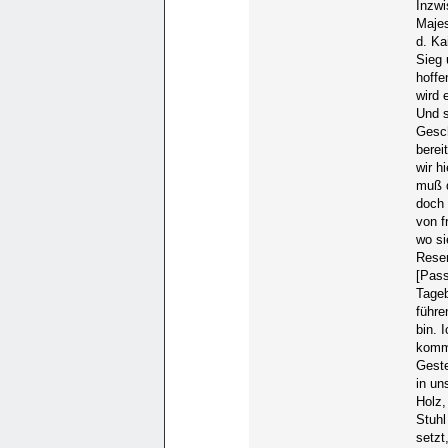
Inzwi
Majes
d. Ka
Sieg 
hoffe
wird 
Und s
Gesch
berei
wir h
muß d
doch 
von f
wo si
Reser
[Pass
Tage
führe
bin. 
komme
Geste
in un
Holz,
Stuhl
setzt