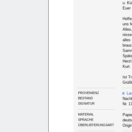
u. K
Euer 
Hoffe
uns f
Alles
nisse
alles
brauc
Samme
Späte
Herzl
Kurt.
Ist T
Grüßt
PROVENIENZ
La
BESTAND
Nachl
SIGNATUR
Nr. 1
MATERIAL
Papie
SPRACHE
deut
ÜBERLIEFERUNGSART
Origi