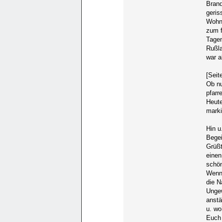
Brand
geris
Wohnu
zum f
Tagen
Rußla
war a
[Seit
Ob nu
pfarr
Heute
marki
Hin u
Begei
Grüßt
einen
schön
Wenn 
die N
Ungew
anstä
u. wo
Euch 