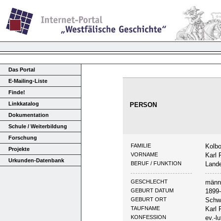
Das Portal
E-Mailing-Liste
Finde!
Linkkatalog
PERSON
Dokumentation
Schule / Weiterbildung
Forschung
FAMILIE
Kolb
Projekte
VORNAME
Karl 
Urkunden-Datenbank
BERUF / FUNKTION
Lande
GESCHLECHT
männ
GEBURT DATUM
1899
GEBURT ORT
Schw
TAUFNAME
Karl 
KONFESSION
ev.-lu