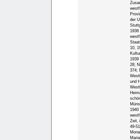
Zusam
westf
Provi
der U
Stutt
1938 
westf
Staat
10, 1
Kultu
1939 
28; N
374; 
Westf
und H
Westf
Heima
schön
Münst
1940 
westf
Zeit,
49-51
Monat
Maria