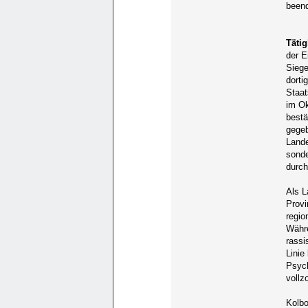
beend
Tätig
der E
Siege
dorti
Staa
im Ok
bestä
gegeb
Lande
sonde
durch
Als L
Provi
regi
Währe
rassi
Linie
Psych
vollz
Kolbo