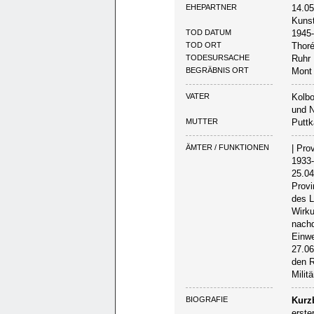
EHEPARTNER
14.05
Kunst
TOD DATUM
1945
TOD ORT
Thoré
TODESURSACHE
Ruhr
BEGRÄBNIS ORT
Mont 
VATER
Kolbo
und N
MUTTER
Puttk
ÄMTER / FUNKTIONEN
| Pro
1933-
25.04
Provi
des 
Wirku
nachd
Einwe
27.06
den R
Milit
BIOGRAFIE
Kurzb
erste