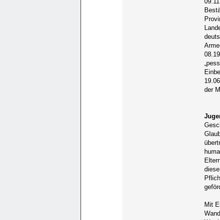
09.11
Bestä
Provi
Lande
deuts
Arme
08.19
„pess
Einbe
19.0
der M
Juge
Gesch
Glaub
übert
human
Elter
diese
Pflic
geför
Mit E
Wande