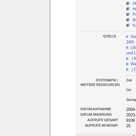
H
H
P
B
K
QUELLE
Ste
245f.
Li
und L
| 
Wal
| D
SYSTEMATIK /
Zeit
WEITERE RESSOURCEN
Ort
Sachg
DATUM AUFNAHME
2004
DATUM ÄNDERUNG
2023
AUFRUFE GESAMT
9109
AUFRUFE IM MONAT
25