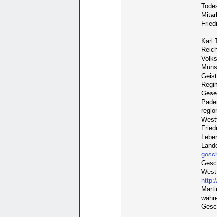
Todes
Mitar
Fried
Karl 
Reich
Volks
Münst
Geist
Regim
Gesel
Pader
regio
Westf
Fried
Leben
Land
gesc
Gesch
Westf
http:
Marti
währe
Gesch