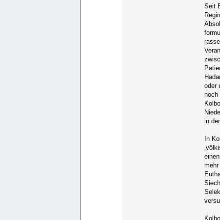
Seit 
Regim
Absol
formu
rasse
Veran
zwisc
Patie
Hadam
oder 
noch 
Kolbo
Niede
in de
In Ko
‚völk
einen
mehr 
Eutha
Siech
Selek
versu
Kolbo