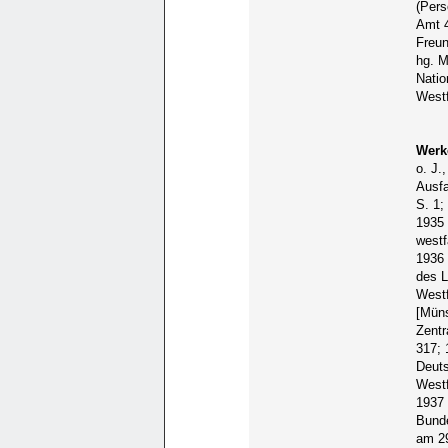
(Pers
Amt 4
Freun
hg. M
Natio
Westf
Werk
o. J.
Ausfa
S. 1;
1935 
westf
1936 
des 
Westf
[Müns
Zentr
317; 
Deuts
Westf
1937 
Bunde
am 29