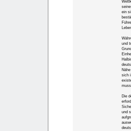
Wettk
seine
ein s
bestä
Führe
Leben
Währe
und t
Grund
Einhe
Halbi
deuts
Nähe 
sich 
exist
muss
Die d
erfor
Siche
und s
aufgr
auswe
deuts