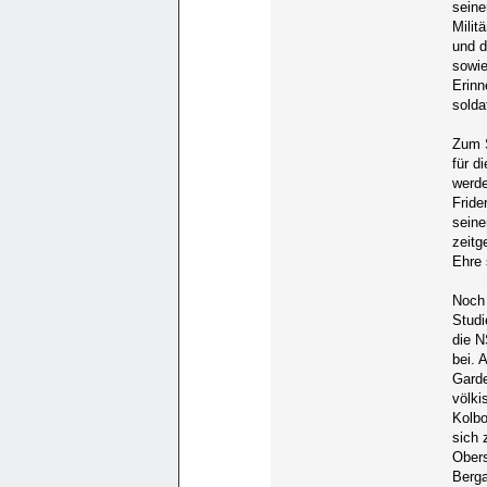
seine
Milit
und d
sowie
Erinn
solda
Zum S
für d
werde
Fride
seine
zeitg
Ehre 
Noch 
Studi
die N
bei. 
Garde
völki
Kolbo
sich 
Obers
Berg