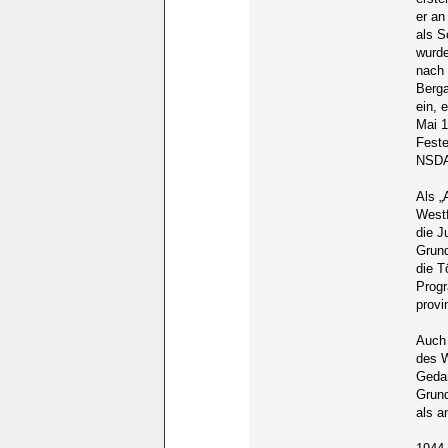
er an
als S
wurde
nach 
Berga
ein, 
Mai 1
Feste
NSDAP
Als „
Westf
die J
Grund
die T
Progr
provi
Auch 
des W
Gedan
Grund
als a