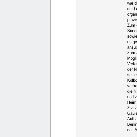
war d
der L
organ
provi
Zum e
Sonde
sowie
entge
anzup
Zum a
Mögli
Verfa
der N
seine
Kolbo
vertr
die N
und z
Heima
Zivil
Gaule
Aufba
Berli
das A