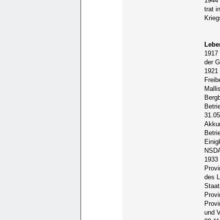
1944
trat 
Krieg
Lebe
1917 
der G
1921 
Freib
Malli
Bergb
Betri
31.05
Akkum
Betri
Einig
NSDA
1933 
Provi
des L
Staat
Prov
Provi
und V