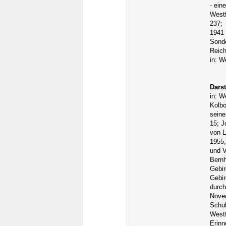
- ein
Westf
237;
1941 
Sonde
Reich
in: W
Dars
in: W
Kolb
seine
15; J
von L
1955,
und V
Bernh
Gebir
Gebir
durch
Novem
Schul
Westf
Erinn