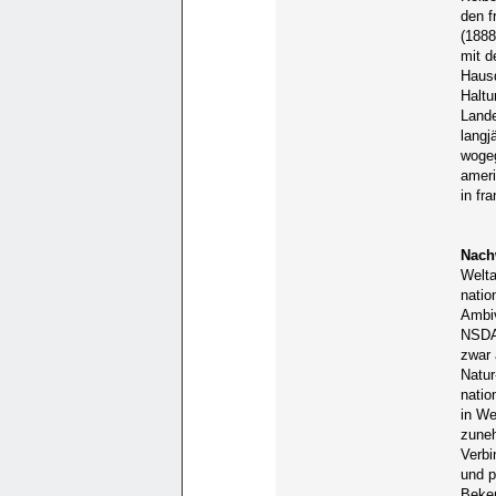
den f
(1888
mit d
Hausd
Halt
Lande
langj
wogeg
amer
in fr
Nach
Welta
natio
Ambiv
NSDAP
zwar 
Natur
natio
in We
zuneh
Verbi
und p
Beken