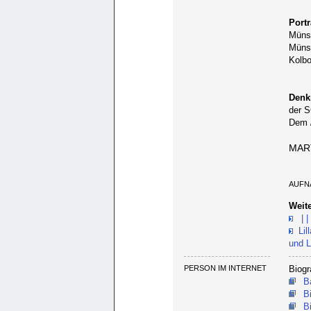
Portr
Münst
Münst
Kolb
Denk
der S
Dem /
MAR
AUFN
Weite
| |
Li
und L
PERSON IM INTERNET
Biogr
B
B
B