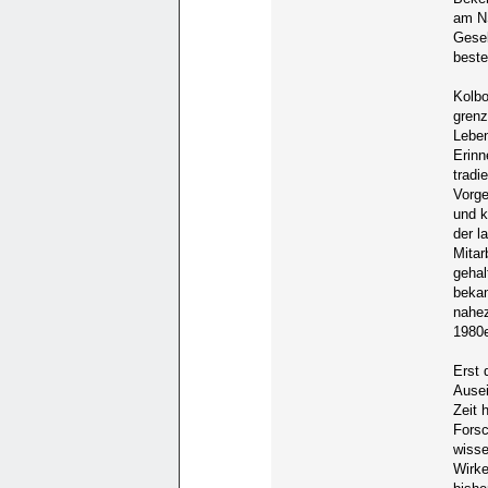
am NS
Gese
best
Kolbo
grenz
Leben
Erinn
tradi
Vorge
und k
der l
Mitar
gehal
bekam
nahez
1980e
Erst 
Ausei
Zeit 
Forsc
wisse
Wirke