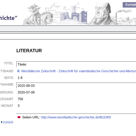
LITERATUR
TITEL
Titelei
FT/BAND
Westfälische Zeitschrift - Zeitschrift für vaterländische Geschichte und Alte
SEITE
1-8
FNAHME
2015-08-03
DERUNG
2020-07-08
GESAMT
756
M MONAT
3
Seiten-URL:
http://www.westfaelische-geschichte.de/lit11069
zurück