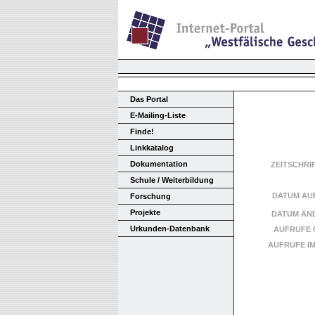
Das Portal
E-Mailing-Liste
Finde!
Linkkatalog
Dokumentation
ZEITSCHRI
Schule / Weiterbildung
DATUM AU
Forschung
Projekte
DATUM ÄN
Urkunden-Datenbank
AUFRUFE 
AUFRUFE I