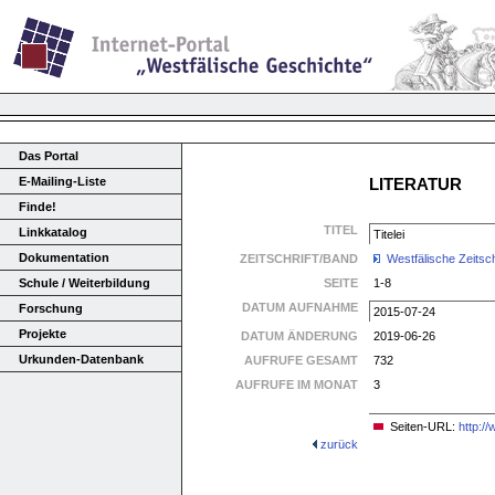
Das Portal
E-Mailing-Liste
LITERATUR
Finde!
TITEL
Linkkatalog
Titelei
Dokumentation
ZEITSCHRIFT/BAND
Westfälische Zeitsch
Schule / Weiterbildung
SEITE
1-8
DATUM AUFNAHME
Forschung
2015-07-24
Projekte
DATUM ÄNDERUNG
2019-06-26
Urkunden-Datenbank
AUFRUFE GESAMT
732
AUFRUFE IM MONAT
3
Seiten-URL:
http:/
zurück