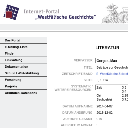
Das Portal
E-Mailing-Liste
LITERATUR
Finde!
Linkkatalog
VERFASSER
Gorges, Max
Dokumentation
TITEL
Beiträge zur Geschich
Schule / Weiterbildung
ZEITSCHRIFT/BAND
Westfälische Zeitsch
Forschung
SEITE
II, 1-114
Projekte
SYSTEMATIK /
Zeit
3.3
WEITERE RESSOURCEN
3.4
Urkunden-Datenbank
Ort
2.28
Sachgebiet
3.7.
DATUM AUFNAHME
2014-04-07
DATUM ÄNDERUNG
2015-12-02
AUFRUFE GESAMT
914
AUFRUFE IM MONAT
5