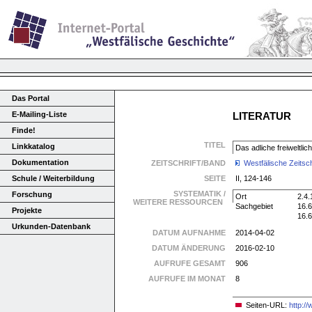
Das Portal
E-Mailing-Liste
LITERATUR
Finde!
TITEL
Linkkatalog
Das adliche freiweltli
Dokumentation
ZEITSCHRIFT/BAND
Westfälische Zeitsch
Schule / Weiterbildung
SEITE
II, 124-146
SYSTEMATIK /
Forschung
Ort
2.4.
WEITERE RESSOURCEN
Sachgebiet
16.6
Projekte
16.6
Urkunden-Datenbank
DATUM AUFNAHME
2014-04-02
DATUM ÄNDERUNG
2016-02-10
AUFRUFE GESAMT
906
AUFRUFE IM MONAT
8
Seiten-URL:
http:/