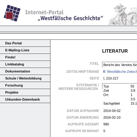
Das Portal
E-Mailing-Liste
LITERATUR
Finde!
TITEL
Linkkatalog
Bericht des Vereins f
Dokumentation
ZEITSCHRIFT/BAND
Westfälische Zeitsch
Schule / Weiterbildung
SEITE
I, 210-217
SYSTEMATIK /
Forschung
Typ
55
WEITERE RESSOURCEN
Zeit
3.8
Projekte
Ort
1
3.5
Urkunden-Datenbank
Sachgebiet
15.
DATUM AUFNAHME
2014-04-02
DATUM ÄNDERUNG
2016-02-10
AUFRUFE GESAMT
990
AUFRUFE IM MONAT
5