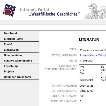
Das Portal
E-Mailing-Liste
LITERATUR
Finde!
TITEL
Linkkatalog
Chronik des Vereins f
Dokumentation
ZEITSCHRIFT/BAND
Westfälische Zeitsch
Schule / Weiterbildung
SEITE
II, 201-209
SYSTEMATIK /
Forschung
Typ
55
WEITERE RESSOURCEN
Zeit
3.8
Projekte
Ort
1
2.7.
Urkunden-Datenbank
Sachgebiet
15.
DATUM AUFNAHME
2014-03-28
DATUM ÄNDERUNG
2015-12-02
AUFRUFE GESAMT
963
AUFRUFE IM MONAT
5