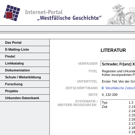
Das Portal
E-Mailing-Liste
LITERATUR
Finde!
Linkkatalog
VERFASSER
Schrader, Fr[anz] X
Dokumentation
TITEL
Regesten und Urkunden
früher incorporierten P
Schule / Weiterbildung
UNTERTITEL
Erster Teil: Von der 
Forschung
ZEITSCHRIFT/BAND
Westfälische Zeitsch
Projekte
SEITE
II, 132-200
Urkunden-Datenbank
SYSTEMATIK /
Typ
1.3
WEITERE RESSOURCEN
Zeit
2.13
2.14
2.15
2.16
2.17
2.18
2.19