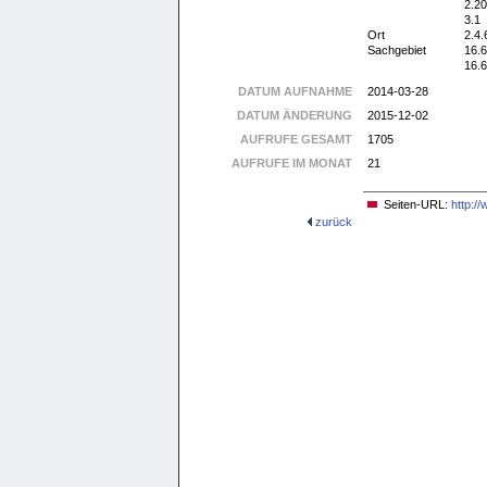
2.20
3.1
Ort
2.4.
Sachgebiet
16.6
16.6
DATUM AUFNAHME
2014-03-28
DATUM ÄNDERUNG
2015-12-02
AUFRUFE GESAMT
1705
AUFRUFE IM MONAT
21
Seiten-URL:
http:/
zurück