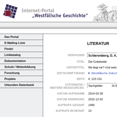
Das Portal
E-Mailing-Liste
LITERATUR
Finde!
Linkkatalog
VERFASSER
Schierenberg, G. A.
Dokumentation
TITEL
Die Gnitaheide
Schule / Weiterbildung
UNTERTITEL
Wo liegt sie? Und welc
Forschung
ZEITSCHRIFT/BAND
Westfälische Zeitsch
Projekte
SEITE
II, 123-131
SYSTEMATIK /
Urkunden-Datenbank
Sachgebiet
16.6
WEITERE RESSOURCEN
DATUM AUFNAHME
2014-03-28
DATUM ÄNDERUNG
2015-12-02
AUFRUFE GESAMT
1490
AUFRUFE IM MONAT
13