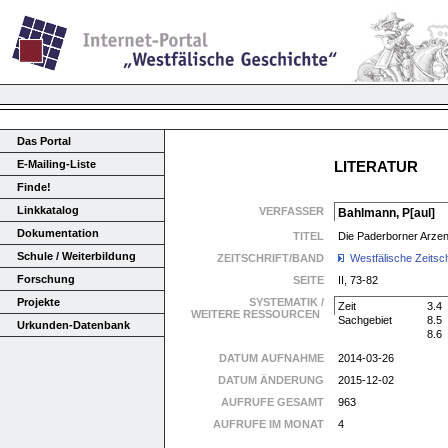
Das Portal
E-Mailing-Liste
LITERATUR
Finde!
Linkkatalog
VERFASSER
Bahlmann, P[aul]
Dokumentation
TITEL
Die Paderborner Arzen
Schule / Weiterbildung
ZEITSCHRIFT/BAND
Westfälische Zeitsch
Forschung
SEITE
II, 73-82
Projekte
SYSTEMATIK /
Zeit
3.4
WEITERE RESSOURCEN
Sachgebiet
8.5
Urkunden-Datenbank
8.6
DATUM AUFNAHME
2014-03-26
DATUM ÄNDERUNG
2015-12-02
AUFRUFE GESAMT
963
AUFRUFE IM MONAT
4