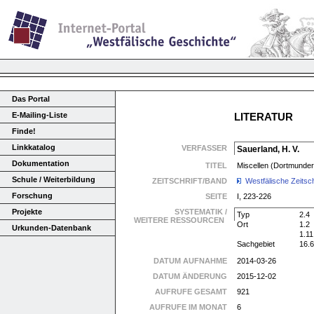
Das Portal
E-Mailing-Liste
LITERATUR
Finde!
Linkkatalog
VERFASSER
Sauerland, H. V.
Dokumentation
TITEL
Miscellen (Dortmunder 
Schule / Weiterbildung
ZEITSCHRIFT/BAND
Westfälische Zeitsch
Forschung
SEITE
I, 223-226
Projekte
SYSTEMATIK /
Typ
2.4
WEITERE RESSOURCEN
Ort
1.2
Urkunden-Datenbank
1.11
Sachgebiet
16.6
DATUM AUFNAHME
2014-03-26
DATUM ÄNDERUNG
2015-12-02
AUFRUFE GESAMT
921
AUFRUFE IM MONAT
6