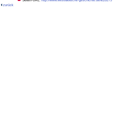
Seiten-URL:
http://www.westfaelische-geschichte.de/lit10273
zurück