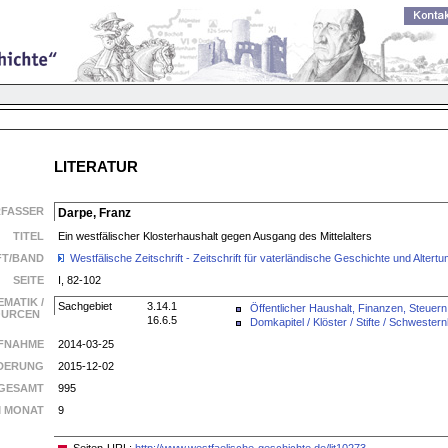
LITERATUR
RFASSER
Darpe, Franz
TITEL
Ein westfälischer Klosterhaushalt gegen Ausgang des Mittelalters
FT/BAND
Westfälische Zeitschrift - Zeitschrift für vaterländische Geschichte und Alte
SEITE
I, 82-102
EMATIK /
Sachgebiet
3.14.1
Öffentlicher Haushalt, Finanzen, Steuern
SOURCEN
16.6.5
Domkapitel / Klöster / Stifte / Schwester
FNAHME
2014-03-25
DERUNG
2015-12-02
GESAMT
995
M MONAT
9