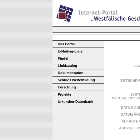
Das Portal
E-Mailing-Liste
Finde!
Linkkatalog
VE
Dokumentation
Schule / Weiterbildung
ZEITSCHRI
Forschung
Projekte
SYST
WEITERE RES
Urkunden-Datenbank
DATUM AU
DATUM ÄN
AUFRUFE 
AUFRUFE I