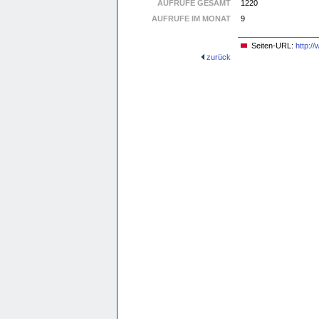
AUFRUFE GESAMT
1220
AUFRUFE IM MONAT
9
Seiten-URL:
http:/
zurück