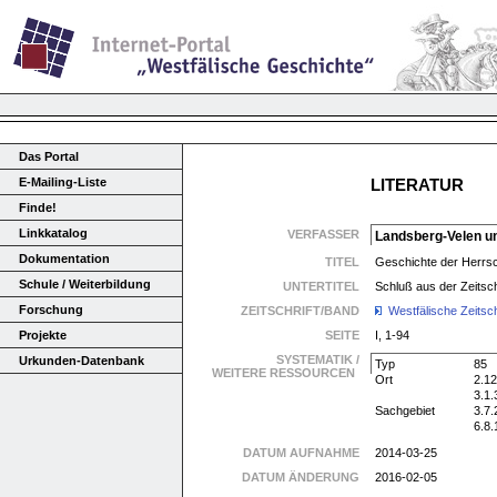
Das Portal
E-Mailing-Liste
LITERATUR
Finde!
Linkkatalog
VERFASSER
Landsberg-Velen u
Dokumentation
TITEL
Geschichte der Herrsc
Schule / Weiterbildung
UNTERTITEL
Schluß aus der Zeitsch
Forschung
ZEITSCHRIFT/BAND
Westfälische Zeitsch
Projekte
SEITE
I, 1-94
SYSTEMATIK /
Urkunden-Datenbank
Typ
85
WEITERE RESSOURCEN
Ort
2.12
3.1.
Sachgebiet
3.7.
6.8.
DATUM AUFNAHME
2014-03-25
DATUM ÄNDERUNG
2016-02-05