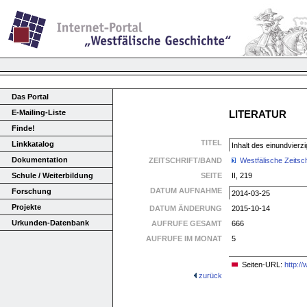
Das Portal
E-Mailing-Liste
LITERATUR
Finde!
TITEL
Linkkatalog
Inhalt des einundvierz
Dokumentation
ZEITSCHRIFT/BAND
Westfälische Zeitsch
Schule / Weiterbildung
SEITE
II, 219
DATUM AUFNAHME
Forschung
2014-03-25
Projekte
DATUM ÄNDERUNG
2015-10-14
Urkunden-Datenbank
AUFRUFE GESAMT
666
AUFRUFE IM MONAT
5
Seiten-URL:
http:/
zurück