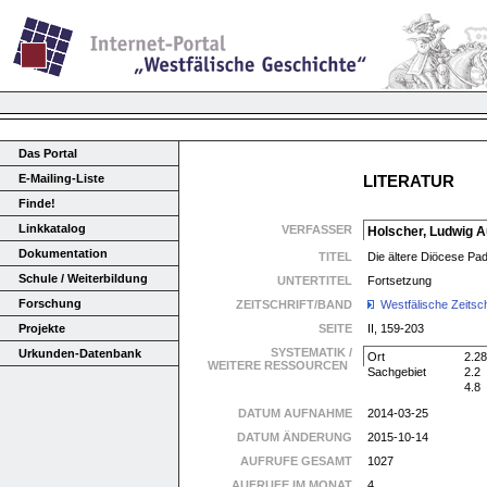
Das Portal
E-Mailing-Liste
LITERATUR
Finde!
Linkkatalog
VERFASSER
Holscher, Ludwig 
Dokumentation
TITEL
Die ältere Diöcese Pa
Schule / Weiterbildung
UNTERTITEL
Fortsetzung
Forschung
ZEITSCHRIFT/BAND
Westfälische Zeitsch
Projekte
SEITE
II, 159-203
SYSTEMATIK /
Urkunden-Datenbank
Ort
2.28
WEITERE RESSOURCEN
Sachgebiet
2.2
4.8
DATUM AUFNAHME
2014-03-25
DATUM ÄNDERUNG
2015-10-14
AUFRUFE GESAMT
1027
AUFRUFE IM MONAT
4