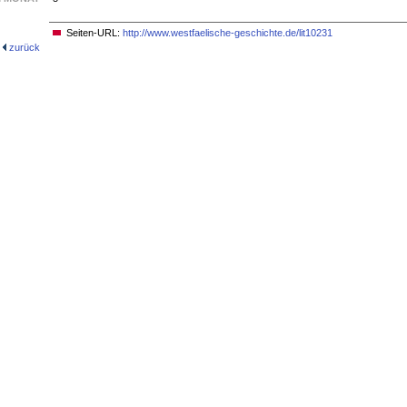
Seiten-URL:
http://www.westfaelische-geschichte.de/lit10231
zurück