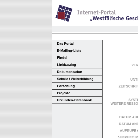
Das Portal
E-Mailing-Liste
Finde!
Linkkatalog
VE
Dokumentation
Schule / Weiterbildung
UNT
Forschung
ZEITSCHRI
Projekte
SYST
Urkunden-Datenbank
WEITERE RES
DATUM AU
DATUM ÄN
AUFRUFE 
AUFRUFE I