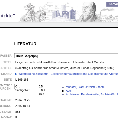
LITERATUR
RFASSER
Tibus, Ad[olph]
TITEL
Einige der noch nicht ermittelten Erbmänner Höfe in der Stadt Münster
ERTITEL
(Nachtrag zur Schrift "Die Stadt Münster“, Münster, Friedr. Regensberg 1882)
FT/BAND
Westfälische Zeitschrift - Zeitschrift für vaterländische Geschichte und Alte
SEITE
I, 165-185
EMATIK /
Ort
3.5
Münster, Stadt <Kreisfr. Stadt>
SOURCEN
Sachgebiet
6.8.1
Adel
15.8
Architektur, Baudenkmäler, Architekt/Arch
FNAHME
2014-03-25
DERUNG
2015-10-14
GESAMT
883
M MONAT
5