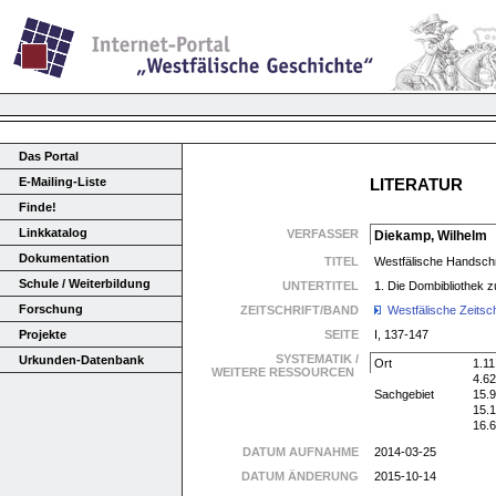
Das Portal
E-Mailing-Liste
LITERATUR
Finde!
Linkkatalog
VERFASSER
Diekamp, Wilhelm
Dokumentation
TITEL
Westfälische Handschri
Schule / Weiterbildung
UNTERTITEL
1. Die Dombibliothek z
Forschung
ZEITSCHRIFT/BAND
Westfälische Zeitsch
Projekte
SEITE
I, 137-147
SYSTEMATIK /
Urkunden-Datenbank
Ort
1.11
WEITERE RESSOURCEN
4.6
Sachgebiet
15.9
15.
16.6
DATUM AUFNAHME
2014-03-25
DATUM ÄNDERUNG
2015-10-14