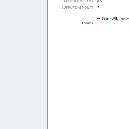
AUFRUFE GESAMT
877
AUFRUFE IM MONAT
7
Seiten-URL:
http:/
zurück