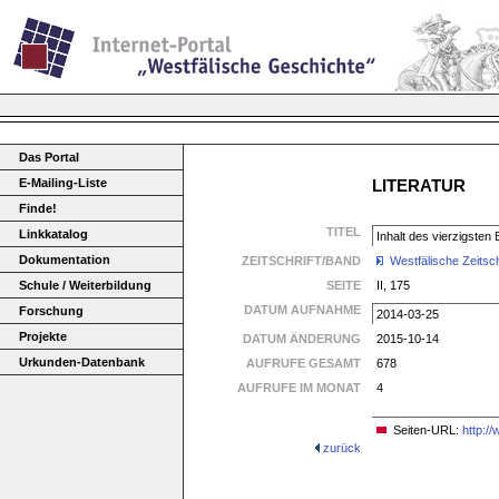
Das Portal
E-Mailing-Liste
LITERATUR
Finde!
TITEL
Linkkatalog
Inhalt des vierzigsten
Dokumentation
ZEITSCHRIFT/BAND
Westfälische Zeitsch
Schule / Weiterbildung
SEITE
II, 175
DATUM AUFNAHME
Forschung
2014-03-25
Projekte
DATUM ÄNDERUNG
2015-10-14
Urkunden-Datenbank
AUFRUFE GESAMT
678
AUFRUFE IM MONAT
4
Seiten-URL:
http:/
zurück