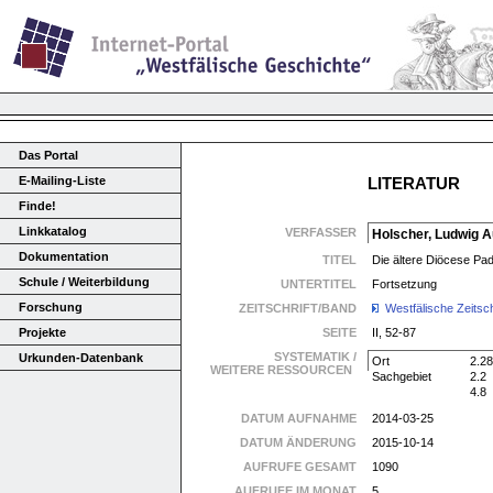
Das Portal
E-Mailing-Liste
LITERATUR
Finde!
Linkkatalog
VERFASSER
Holscher, Ludwig 
Dokumentation
TITEL
Die ältere Diöcese Pa
Schule / Weiterbildung
UNTERTITEL
Fortsetzung
Forschung
ZEITSCHRIFT/BAND
Westfälische Zeitsch
Projekte
SEITE
II, 52-87
SYSTEMATIK /
Urkunden-Datenbank
Ort
2.28
WEITERE RESSOURCEN
Sachgebiet
2.2
4.8
DATUM AUFNAHME
2014-03-25
DATUM ÄNDERUNG
2015-10-14
AUFRUFE GESAMT
1090
AUFRUFE IM MONAT
5