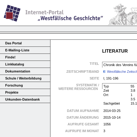
Das Portal
E-Mailing-Liste
LITERATUR
Finde!
TITEL
Linkkatalog
Chronik des Vereins f
Dokumentation
ZEITSCHRIFT/BAND
Westfälische Zeitsch
Schule / Weiterbildung
SEITE
I, 191-196
SYSTEMATIK /
Forschung
Typ
55
WEITERE RESSOURCEN
Zeit
3.8
Projekte
Ort
1
3.5
Urkunden-Datenbank
Sachgebiet
15.
DATUM AUFNAHME
2014-03-25
DATUM ÄNDERUNG
2015-10-14
AUFRUFE GESAMT
1056
AUFRUFE IM MONAT
3