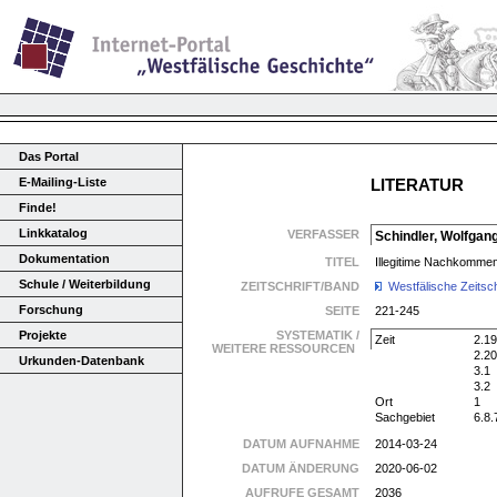
Das Portal
E-Mailing-Liste
LITERATUR
Finde!
Linkkatalog
VERFASSER
Schindler, Wolfgan
Dokumentation
TITEL
Illegitime Nachkommen
Schule / Weiterbildung
ZEITSCHRIFT/BAND
Westfälische Zeitsch
Forschung
SEITE
221-245
Projekte
SYSTEMATIK /
Zeit
2.19
WEITERE RESSOURCEN
2.20
Urkunden-Datenbank
3.1
3.2
Ort
1
Sachgebiet
6.8.
DATUM AUFNAHME
2014-03-24
DATUM ÄNDERUNG
2020-06-02
AUFRUFE GESAMT
2036