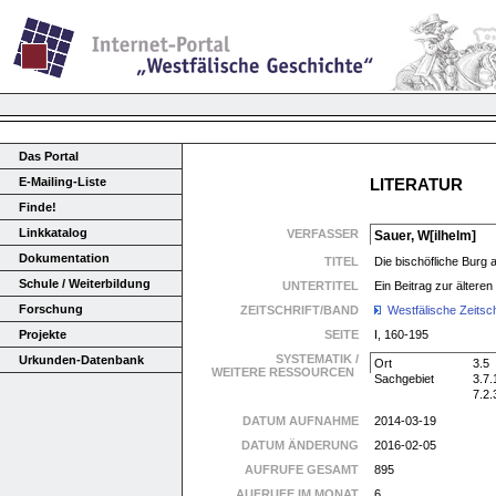
Das Portal
E-Mailing-Liste
LITERATUR
Finde!
Linkkatalog
VERFASSER
Sauer, W[ilhelm]
Dokumentation
TITEL
Die bischöfliche Burg
Schule / Weiterbildung
UNTERTITEL
Ein Beitrag zur ältere
Forschung
ZEITSCHRIFT/BAND
Westfälische Zeitsch
Projekte
SEITE
I, 160-195
SYSTEMATIK /
Urkunden-Datenbank
Ort
3.5
WEITERE RESSOURCEN
Sachgebiet
3.7.
7.2.
DATUM AUFNAHME
2014-03-19
DATUM ÄNDERUNG
2016-02-05
AUFRUFE GESAMT
895
AUFRUFE IM MONAT
6