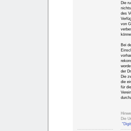
Die r
nicht
des Ve
Verfü
von G
verbe
könne
Bei d
Einsc
vorha
rekons
worden
der Dr
Die zw
die e
für di
Verei
durcha
Hinwe
Die U
"Digi