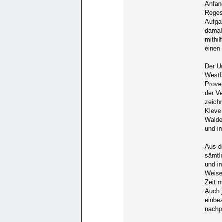
Anfan
Reges
Aufga
damal
mithi
einen
Der U
Westf
Prove
der V
zeich
Kleve
Walde
und i
Aus d
sämtl
und i
Weise
Zeit m
Auch 
einbez
nachp