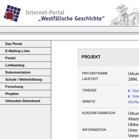
Das Portal
E-Mailing-Liste
PROJEKT
Finde!
Linkkatalog
Dokumentation
PROJEKTNAME
Urkun
LAUFZEIT
1994,
Schule / Weiterbildung
Forschung
TRÄGER
Ver
Projekte
Int
Urkunden-Datenbank
SPARTE
Archi
KURZINFORMATION
Urkun
Alter
Ulrik
INFORMATION
Unter
Verei