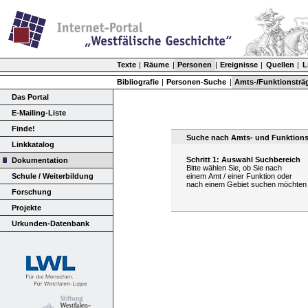
Texte
|
Räume
|
Personen
|
Ereignisse
|
Quellen
|
L
Bibliografie
|
Personen-Suche
|
Amts-/Funktionsträ
Das Portal
E-Mailing-Liste
Finde!
Suche nach Amts- und Funktionstr
Linkkatalog
Schritt 1: Auswahl Suchbereich
Dokumentation
Bitte wählen Sie, ob Sie nach
Schule / Weiterbildung
einem Amt / einer Funktion oder
nach einem Gebiet suchen möchten
Forschung
Projekte
Urkunden-Datenbank