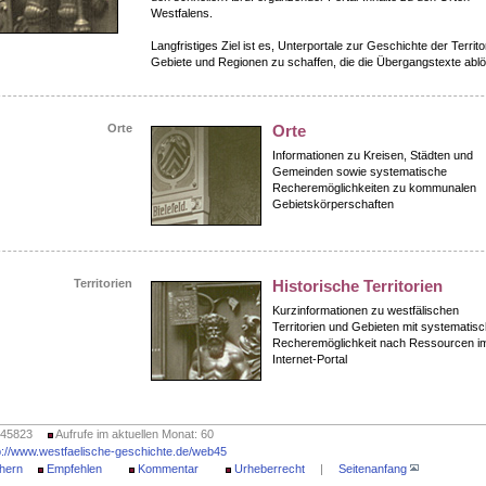
Westfalens.
Langfristiges Ziel ist es, Unterportale zur Geschichte der Territo
Gebiete und Regionen zu schaffen, die die Übergangstexte abl
Orte
Orte
Informationen zu Kreisen, Städten und
Gemeinden sowie systematische
Recheremöglichkeiten zu kommunalen
Gebietskörperschaften
Territorien
Historische Territorien
Kurzinformationen zu westfälischen
Territorien und Gebieten mit systematisc
Recheremöglichkeit nach Ressourcen i
Internet-Portal
 45823
Aufrufe im aktuellen Monat: 60
p://www.westfaelische-geschichte.de/web45
hern
Empfehlen
Kommentar
Urheberrecht
|
Seitenanfang