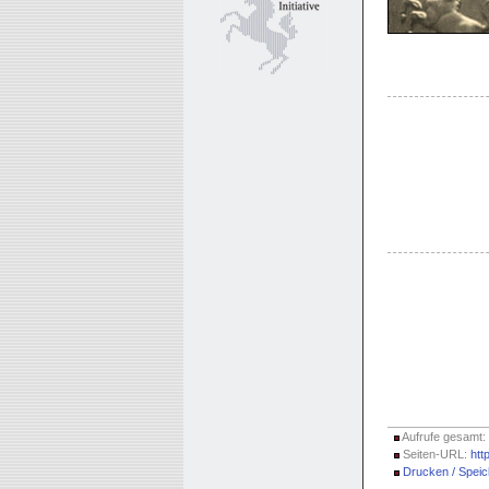
Aufrufe gesamt:
Seiten-URL:
htt
Drucken / Speic