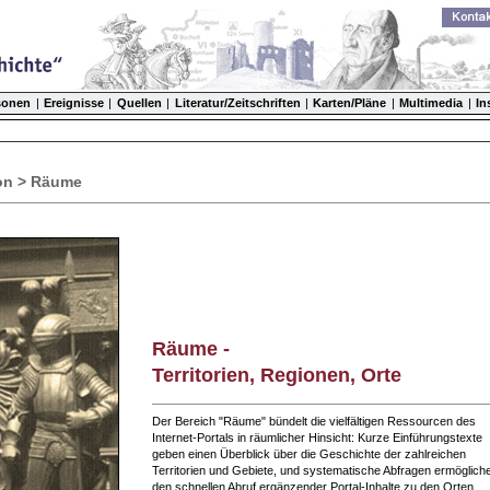
sonen
|
Ereignisse
|
Quellen
|
Literatur/Zeitschriften
|
Karten/Pläne
|
Multimedia
|
In
on > Räume
Räume -
Territorien, Regionen, Orte
Der Bereich "Räume" bündelt die vielfältigen Ressourcen des
Internet-Portals in räumlicher Hinsicht: Kurze Einführungstexte
geben einen Überblick über die Geschichte der zahlreichen
Territorien und Gebiete, und systematische Abfragen ermöglich
den schnellen Abruf ergänzender Portal-Inhalte zu den Orten