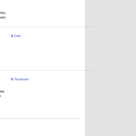
rien,
ösen.
Orte
Territorien
her
m