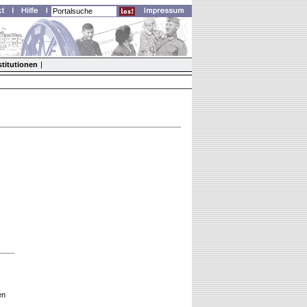
stitutionen
|
en