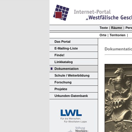
Texte
|
Räume
|
Per
Orte
|
Territorien
|
Das Portal
E-Mailing-Liste
Dokumentati
Finde!
Linkkatalog
Dokumentation
Schule / Weiterbildung
Forschung
Projekte
Urkunden-Datenbank